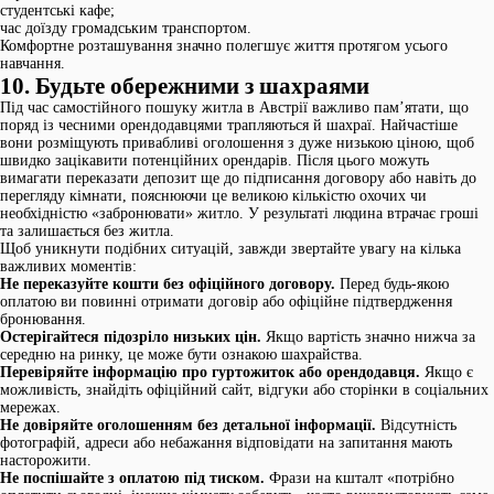
студентські кафе;
час доїзду громадським транспортом.
Комфортне розташування значно полегшує життя протягом усього
навчання.
10. Будьте обережними з шахраями
Під час самостійного пошуку житла в Австрії важливо пам’ятати, що
поряд із чесними орендодавцями трапляються й шахраї. Найчастіше
вони розміщують привабливі оголошення з дуже низькою ціною, щоб
швидко зацікавити потенційних орендарів. Після цього можуть
вимагати переказати депозит ще до підписання договору або навіть до
перегляду кімнати, пояснюючи це великою кількістю охочих чи
необхідністю «забронювати» житло. У результаті людина втрачає гроші
та залишається без житла.
Щоб уникнути подібних ситуацій, завжди звертайте увагу на кілька
важливих моментів:
Не переказуйте кошти без офіційного договору.
Перед будь-якою
оплатою ви повинні отримати договір або офіційне підтвердження
бронювання.
Остерігайтеся підозріло низьких цін.
Якщо вартість значно нижча за
середню на ринку, це може бути ознакою шахрайства.
Перевіряйте інформацію про гуртожиток або орендодавця.
Якщо є
можливість, знайдіть офіційний сайт, відгуки або сторінки в соціальних
мережах.
Не довіряйте оголошенням без детальної інформації.
Відсутність
фотографій, адреси або небажання відповідати на запитання мають
насторожити.
Не поспішайте з оплатою під тиском.
Фрази на кшталт «потрібно