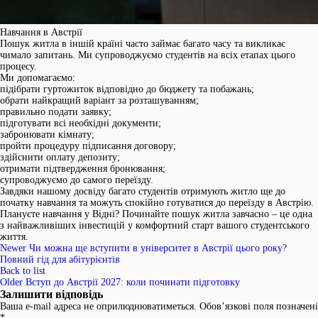
Навчання в Австрії
Пошук житла в іншій країні часто займає багато часу та викликає
чимало запитань. Ми супроводжуємо студентів на всіх етапах цього
процесу.
Ми допомагаємо:
підібрати гуртожиток відповідно до бюджету та побажань;
обрати найкращий варіант за розташуванням;
правильно подати заявку;
підготувати всі необхідні документи;
забронювати кімнату;
пройти процедуру підписання договору;
здійснити оплату депозиту;
отримати підтвердження бронювання;
супроводжуємо до самого переїзду.
Завдяки нашому досвіду багато студентів отримують житло ще до
початку навчання та можуть спокійно готуватися до переїзду в Австрію.
Плануєте навчання у Відні? Починайте пошук житла завчасно – це одна
з найважливіших інвестицій у комфортний старт вашого студентського
життя.
Newer
Чи можна ще вступити в університет в Австрії цього року?
Повний гід для абітурієнтів
Back to list
Older
Вступ до Австрії 2027: коли починати підготовку
Залишити відповідь
Ваша e-mail адреса не оприлюднюватиметься.
Обов’язкові поля позначені
*