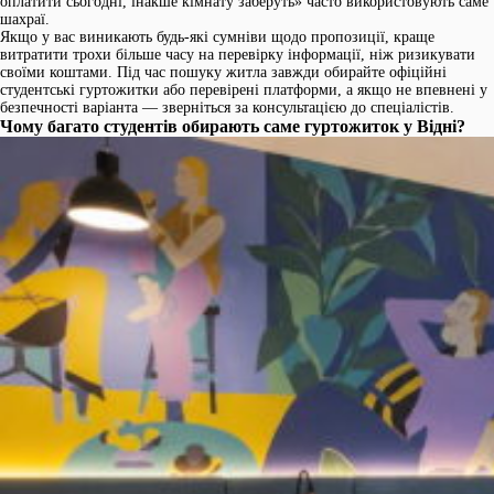
оплатити сьогодні, інакше кімнату заберуть» часто використовують саме
шахраї.
Якщо у вас виникають будь-які сумніви щодо пропозиції, краще
витратити трохи більше часу на перевірку інформації, ніж ризикувати
своїми коштами. Під час пошуку житла завжди обирайте офіційні
студентські гуртожитки або перевірені платформи, а якщо не впевнені у
безпечності варіанта — зверніться за консультацією до спеціалістів.
Чому багато студентів обирають саме гуртожиток у Відні?