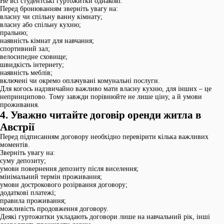
Не всі студентські гуртожитки однакові.
Перед бронюванням зверніть увагу на:
власну чи спільну ванну кімнату;
власну або спільну кухню;
пральню;
наявність кімнат для навчання;
спортивний зал;
велосипедне сховище;
швидкість інтернету;
наявність меблів;
включені чи окремо оплачувані комунальні послуги.
Для когось надзвичайно важливо мати власну кухню, для інших – це
непринципово. Тому завжди порівнюйте не лише ціну, а й умови
проживання.
4. Уважно читайте договір оренди житла в
Австрії
Перед підписанням договору необхідно перевірити кілька важливих
моментів.
Зверніть увагу на:
суму депозиту;
умови повернення депозиту після виселення;
мінімальний термін проживання;
умови дострокового розірвання договору;
додаткові платежі;
правила проживання;
можливість продовження договору.
Деякі гуртожитки укладають договори лише на навчальний рік, інші