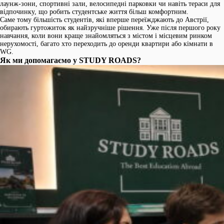
лаунж-зони, спортивні зали, велосипедні парковки чи навіть тераси для
відпочинку, що робить студентське життя більш комфортним.
Саме тому більшість студентів, які вперше переїжджають до Австрії,
обирають гуртожиток як найзручніше рішення. Уже після першого року
навчання, коли вони краще знайомляться з містом і місцевим ринком
нерухомості, багато хто переходить до оренди квартири або кімнати в
WG.
Як ми допомагаємо у STUDY ROADS?