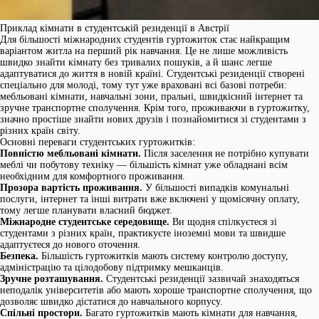
Приклад кімнати в студентській резиденції в Австрії
Для більшості міжнародних студентів гуртожиток стає найкращим
варіантом житла на перший рік навчання. Це не лише можливість
швидко знайти кімнату без тривалих пошуків, а й шанс легше
адаптуватися до життя в новій країні. Студентські резиденції створені
спеціально для молоді, тому тут уже враховані всі базові потреби:
мебльовані кімнати, навчальні зони, пральні, швидкісний інтернет та
зручне транспортне сполучення. Крім того, проживаючи в гуртожитку,
значно простіше знайти нових друзів і познайомитися зі студентами з
різних країн світу.
Основні переваги студентських гуртожитків:
Повністю мебльовані кімнати.
Після заселення не потрібно купувати
меблі чи побутову техніку — більшість кімнат уже обладнані всім
необхідним для комфортного проживання.
Прозора вартість проживання.
У більшості випадків комунальні
послуги, інтернет та інші витрати вже включені у щомісячну оплату,
тому легше планувати власний бюджет.
Міжнародне студентське середовище.
Ви щодня спілкуєтеся зі
студентами з різних країн, практикуєте іноземні мови та швидше
адаптуєтеся до нового оточення.
Безпека.
Більшість гуртожитків мають систему контролю доступу,
адміністрацію та цілодобову підтримку мешканців.
Зручне розташування.
Студентські резиденції зазвичай знаходяться
неподалік університетів або мають хороше транспортне сполучення, що
дозволяє швидко дістатися до навчального корпусу.
Спільні простори.
Багато гуртожитків мають кімнати для навчання,