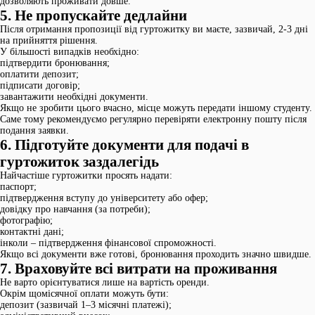
дозволяють проживати довше.
5. Не пропускайте дедлайни
Після отримання пропозиції від гуртожитку ви маєте, зазвичай, 2-3 дні
на прийняття рішення.
У більшості випадків необхідно:
підтвердити бронювання;
оплатити депозит;
підписати договір;
завантажити необхідні документи.
Якщо не зробити цього вчасно, місце можуть передати іншому студенту.
Саме тому рекомендуємо регулярно перевіряти електронну пошту після
подання заявки.
6. Підготуйте документи для подачі в
гуртожиток заздалегідь
Найчастіше гуртожитки просять надати:
паспорт;
підтвердження вступу до університету або офер;
довідку про навчання (за потреби);
фотографію;
контактні дані;
інколи – підтвердження фінансової спроможності.
Якщо всі документи вже готові, бронювання проходить значно швидше.
7. Враховуйте всі витрати на проживання
Не варто орієнтуватися лише на вартість оренди.
Окрім щомісячної оплати можуть бути:
депозит (зазвичай 1–3 місячні платежі);