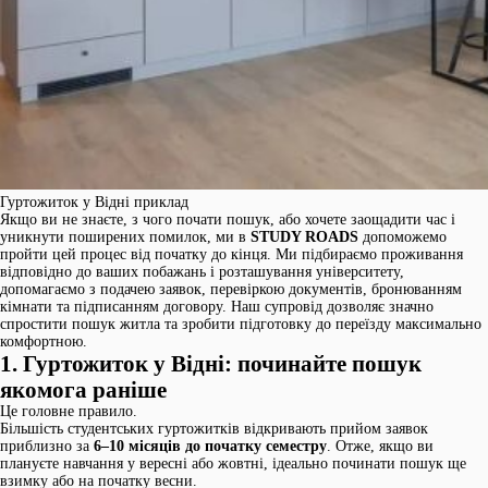
Гуртожиток у Відні приклад
Якщо ви не знаєте, з чого почати пошук, або хочете заощадити час і
уникнути поширених помилок, ми в
STUDY ROADS
допоможемо
пройти цей процес від початку до кінця. Ми підбираємо проживання
відповідно до ваших побажань і розташування університету,
допомагаємо з подачею заявок, перевіркою документів, бронюванням
кімнати та підписанням договору. Наш супровід дозволяє значно
спростити пошук житла та зробити підготовку до переїзду максимально
комфортною.
1. Гуртожиток у Відні: починайте пошук
якомога раніше
Це головне правило.
Більшість студентських гуртожитків відкривають прийом заявок
приблизно за
6–10 місяців до початку семестру
. Отже, якщо ви
плануєте навчання у вересні або жовтні, ідеально починати пошук ще
взимку або на початку весни.