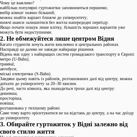
Чому це важливо?
найбільш популярні гуртожитки заповнюються першими;
вибір кімнат значно більший;
можна знайти варіант ближче до університету;
нижчі шанси залишитися без житла напередодні переїзду.
Якщо почати пошук лише влітку, більшість хороших варіантів уже
можуть бути недоступними.
2. Не обмежуйтеся лише центром Відня
Багато студентів хочуть жити виключно в центральних районах.
Насправді це далеко не завжди найкраще рішення.
Відень має одну з найкращих систем громадського транспорту в Європі:
метро (U-Bahn);
трамваї;
автобуси;
міські електрички (S-Bahn).
Завдяки цьому навіть із районів, розташованих далі від центру, можна
доїхати до університету за 20–30 хвилин.
До речі, часто кімната, яка знаходиться трохи далі від центру:
дешевша;
просторіша;
новіша;
розташована у тихішому районі.
Саме тому варто орієнтуватися не на відстань до центру, а на час доїзду
до університету.
3. Обирайте гуртожиток у Відні залежно від
свого стилю життя