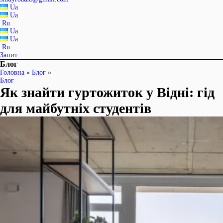
Ua
Ua
Ru
Ua
Ua
Ru
Запит
Блог
Головна
»
Блог
»
Блог
Як знайти гуртожиток у Відні: гід
для майбутніх студентів