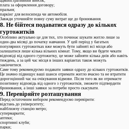
адміністративний внесок;
плата за оформлення договору;
пральня;
паркінг для велосипеда чи автомобіля.
Завжди уточнюйте повну суму витрат ще до бронювання.
8. Не бійтеся подаватися одразу до кількох
гуртожитків
Особливо актуально це для тих, хто починає шукати житло лише за
один-два місяці до початку навчання. У цей період у багатьох
популярних гуртожитках вже можуть бути зайняті всі місця або
залишатися лише кілька вільних кімнат. Тому, якщо ви будете чекати
відповіді від одного гуртожитку, це може зайняти кілька днів або навіть
тиждень, а за цей час місця в інших варіантах також можуть
закінчитися.
Саме тому рекомендуємо подавати заявки одразу до кількох гуртожитків.
Це значно підвищує ваші шанси отримати житло вчасно та не втратити
дорогоцінний час на очікування відмови. Після того як ви отримаєте
позитивну відповідь від одного з гуртожитків, зможете підтвердити
бронювання, а інші заявки за потреби просто скасувати.
9. Перевіряйте розташування
Перед остаточним вибором рекомендуємо перевірити:
відстань до університету;
найближчу станцію метро;
супермаркети;
аптеки;
спортивні клуби;
парки;