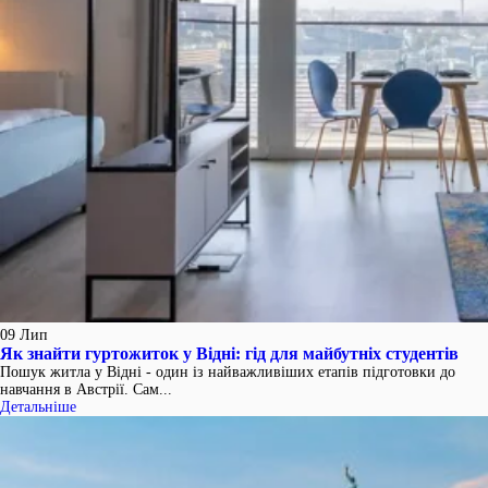
09
Лип
Як знайти гуртожиток у Відні: гід для майбутніх студентів
Пошук житла у Відні - один із найважливіших етапів підготовки до
навчання в Австрії. Сам...
Детальніше