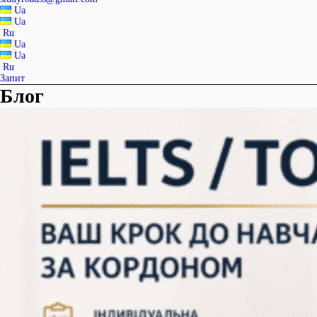
Ua
Ua
Ru
Ua
Ua
Ru
Запит
Блог