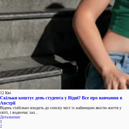
12
Кві
Скільки коштує день студента у Відні? Все про навчання в
Австрії
Відень стабільно входить до списку міст із найвищою якістю життя у
світі, і водночас зал...
Детальніше
1
2