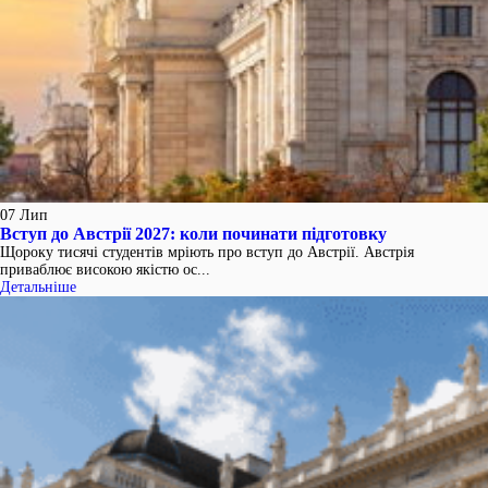
07
Лип
Вступ до Австрії 2027: коли починати підготовку
Щороку тисячі студентів мріють про вступ до Австрії. Австрія
приваблює високою якістю ос...
Детальніше