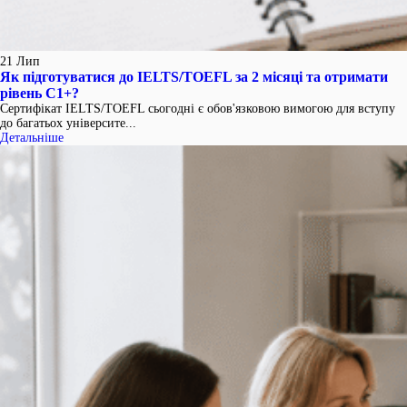
21
Лип
Як підготуватися до IELTS/TOEFL за 2 місяці та отримати
рівень C1+?
Сертифікат IELTS/TOEFL сьогодні є обов'язковою вимогою для вступу
до багатьох університе...
Детальніше