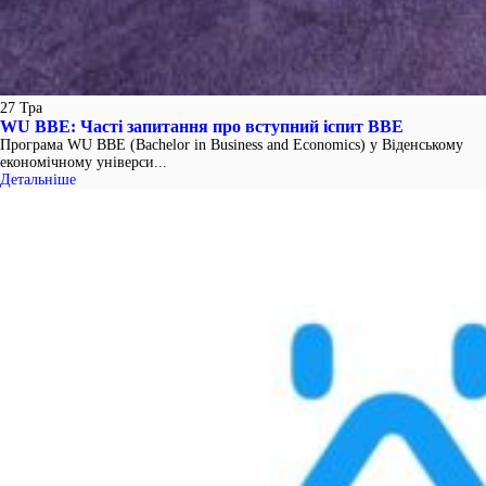
27
Тра
WU BBE: Часті запитання про вступний іспит BBE
Програма WU BBE (Bachelor in Business and Economics) у Віденському
економічному універси...
Детальніше