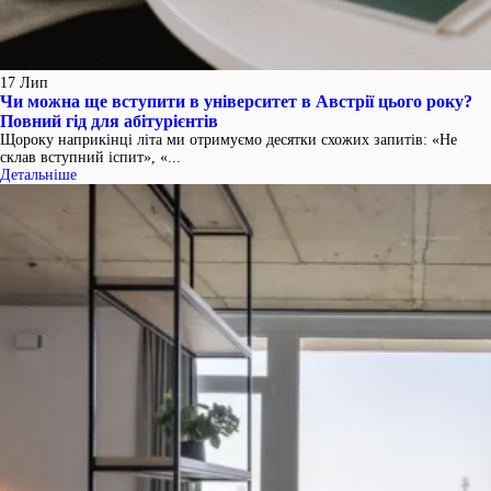
17
Лип
Чи можна ще вступити в університет в Австрії цього року?
Повний гід для абітурієнтів
Щороку наприкінці літа ми отримуємо десятки схожих запитів: «Не
склав вступний іспит», «...
Детальніше