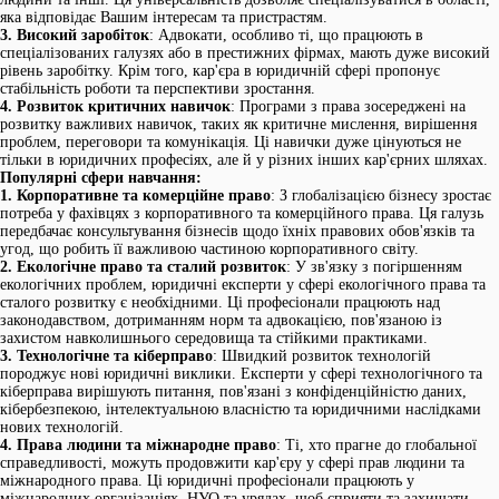
яка відповідає Вашим інтересам та пристрастям.
3. Високий заробіток
: Адвокати, особливо ті, що працюють в
спеціалізованих галузях або в престижних фірмах, мають дуже високий
рівень заробітку. Крім того, кар'єра в юридичній сфері пропонує
стабільність роботи та перспективи зростання.
4. Розвиток критичних навичок
: Програми з права зосереджені на
розвитку важливих навичок, таких як критичне мислення, вирішення
проблем, переговори та комунікація. Ці навички дуже цінуються не
тільки в юридичних професіях, але й у різних інших кар'єрних шляхах.
Популярні сфери навчання:
1. Корпоративне та комерційне право
: З глобалізацією бізнесу зростає
потреба у фахівцях з корпоративного та комерційного права. Ця галузь
передбачає консультування бізнесів щодо їхніх правових обов'язків та
угод, що робить її важливою частиною корпоративного світу.
2. Екологічне право та сталий розвиток
: У зв'язку з погіршенням
екологічних проблем, юридичні експерти у сфері екологічного права та
сталого розвитку є необхідними. Ці професіонали працюють над
законодавством, дотриманням норм та адвокацією, пов'язаною із
захистом навколишнього середовища та стійкими практиками.
3. Технологічне та кіберправо
: Швидкий розвиток технологій
породжує нові юридичні виклики. Експерти у сфері технологічного та
кіберправа вирішують питання, пов'язані з конфіденційністю даних,
кібербезпекою, інтелектуальною власністю та юридичними наслідками
нових технологій.
4. Права людини та міжнародне право
: Ті, хто прагне до глобальної
справедливості, можуть продовжити кар'єру у сфері прав людини та
міжнародного права. Ці юридичні професіонали працюють у
міжнародних організаціях, НУО та урядах, щоб сприяти та захищати