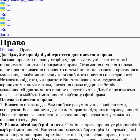
Ua
Ua
Ru
Ua
Ua
Ru
Запит
Право
Головна
»
Право
Досліджуйте провідні університети для вивчення права
Ласкаво просимо на нашу сторінку, присвячену університетам, які
пропонують виняткові програми з права. Отримання ступеня з права –
це не просто вивчення правових систем і норм; це розвиток критичного
мислення, аналітичних навичок та глибокого почуття справедливості.
Незалежно від того, чи прагнете Ви стати адвокатом, суддею або
юридичним консультантом, вивчення права відкриває безліч
можливостей для значного впливу на суспільство. Давайте розглянемо
переваги та майбутні можливості кар'єри у сфері права.
Переваги вивчення права:
1. Вивчення права надає Вам глибоке розуміння правової системи,
оснащуючи Вас знаннями для захисту прав та підтримки справедливості.
Ця освіта дозволяє впевнено та ефективно орієнтуватися у складних
правових ситуаціях.
2. Різноманітні кар'єрні шляхи
: Ступінь з права пропонує різноманітні
кар'єрні можливості. Випускники можуть обирати різні напрямки, такі
як корпоративне право, кримінальне право, екологічне право, права
людини та інші. Ця універсальність дозволяє спеціалізуватися в області,