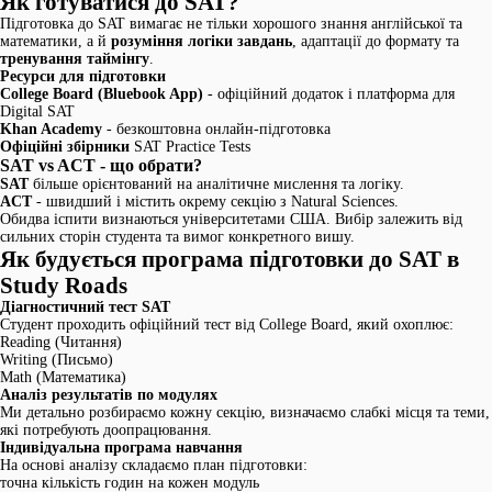
Як готуватися до SAT?
Підготовка до SAT вимагає не тільки хорошого знання англійської та
математики, а й
розуміння логіки завдань
, адаптації до формату та
тренування таймінгу
.
Ресурси для підготовки
College Board (Bluebook App)
- офіційний додаток і платформа для
Digital SAT
Khan Academy
- безкоштовна онлайн-підготовка
Офіційні збірники
SAT Practice Tests
SAT vs ACT - що обрати?
SAT
більше орієнтований на аналітичне мислення та логіку.
ACT
- швидший і містить окрему секцію з Natural Sciences.
Обидва іспити визнаються університетами США. Вибір залежить від
сильних сторін студента та вимог конкретного вишу.
Як будується програма підготовки до SAT в
Study Roads
Діагностичний тест SAT
Студент проходить офіційний тест від College Board, який охоплює:
Reading (Читання)
Writing (Письмо)
Math (Математика)
Аналіз результатів по модулях
Ми детально розбираємо кожну секцію, визначаємо слабкі місця та теми,
які потребують доопрацювання.
Індивідуальна програма навчання
На основі аналізу складаємо план підготовки:
точна кількість годин на кожен модуль