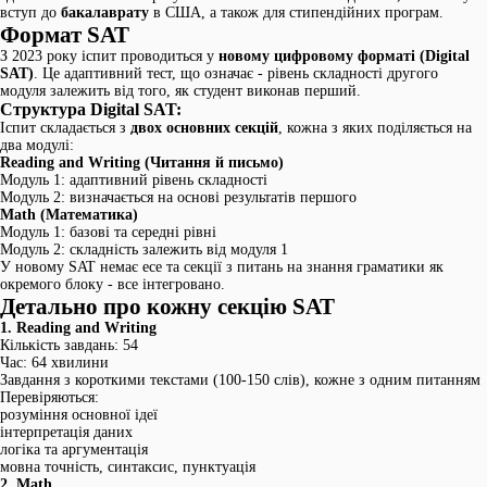
вступ до
бакалаврату
в США, а також для стипендійних програм.
Формат SAT
З 2023 року іспит проводиться у
новому цифровому форматі (Digital
SAT)
. Це адаптивний тест, що означає - рівень складності другого
модуля залежить від того, як студент виконав перший.
Структура Digital SAT:
Іспит складається з
двох основних секцій
, кожна з яких поділяється на
два модулі:
Reading and Writing (Читання й письмо)
Модуль 1: адаптивний рівень складності
Модуль 2: визначається на основі результатів першого
Math (Математика)
Модуль 1: базові та середні рівні
Модуль 2: складність залежить від модуля 1
У новому SAT немає есе та секції з питань на знання граматики як
окремого блоку - все інтегровано.
Детально про кожну секцію SAT
1. Reading and Writing
Кількість завдань: 54
Час: 64 хвилини
Завдання з короткими текстами (100-150 слів), кожне з одним питанням
Перевіряються:
розуміння основної ідеї
інтерпретація даних
логіка та аргументація
мовна точність, синтаксис, пунктуація
2. Math