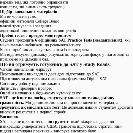
перелік тем, які потрібно опрацювати
концепти, які викликають труднощі
Підбір навчальних матеріалів
Ми використовуємо:
офіційні матеріали College Board
власні тренувальні завдання
адаптовані пояснення складних концептів
Пробні тести з прогрес-моніторингом
Студент проходить
6 офіційних SAT Practice Tests (неадаптивних)
, які
максимально наближені до реального іспиту.
Кожен пробник аналізується разом із викладачем.
Ми відстежуємо динаміку результатів, коригуємо фокус у підготовці та
працюємо на цільовий бал.
Що ви отримуєте, готуючись до SAT у Study Roads:
Чіткий навчальний маршрут
Персональний викладач із досвідом підготовки до SAT
Підготовку за актуальним цифровим форматом Digital SAT
Системну роботу над помилками
Звітність і прозорий прогрес
Онлайн навчання в будь-якому куточку світу
SAT - це іспит на логіку, структуру мислення та академічну
грамотність.
Ми допоможемо вам не просто вивчити матеріал, а
зрозуміти, як мислить цей тест
. Це дозволяє нашим студентам досягати
високих результатів з першої спроби.
Висновок
SAT - це не просто тест, а
інструмент
, який відкриває двері до
найкращих університетів США. Грамотна підготовка, стратегічний
підхід і регулярна практика - запорука високого балу.