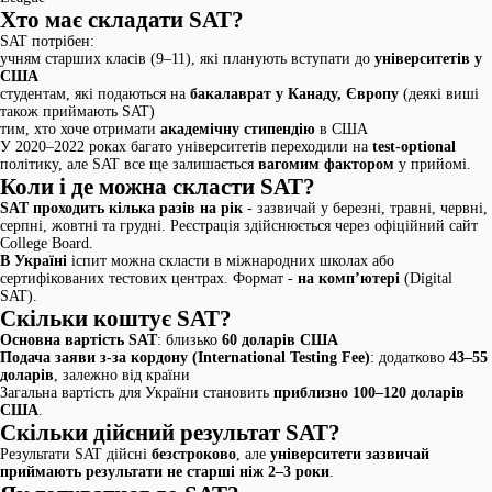
Хто має складати SAT?
SAT потрібен:
учням старших класів (9–11), які планують вступати до
університетів у
США
студентам, які подаються на
бакалаврат у Канаду, Європу
(деякі виші
також приймають SAT)
тим, хто хоче отримати
академічну стипендію
в США
У 2020–2022 роках багато університетів переходили на
test-optional
політику, але SAT все ще залишається
вагомим фактором
у прийомі.
Коли і де можна скласти SAT?
SAT проходить кілька разів на рік
- зазвичай у березні, травні, червні,
серпні, жовтні та грудні. Реєстрація здійснюється через офіційний сайт
College Board.
В Україні
іспит можна скласти в міжнародних школах або
сертифікованих тестових центрах. Формат -
на комп’ютері
(Digital
SAT).
Скільки коштує SAT?
Основна вартість SAT
: близько
60 доларів США
Подача заяви з-за кордону (International Testing Fee)
: додатково
43–55
доларів
, залежно від країни
Загальна вартість для України становить
приблизно 100–120 доларів
США
.
Скільки дійсний результат SAT?
Результати SAT дійсні
безстроково
, але
університети зазвичай
приймають результати не старші ніж 2–3 роки
.