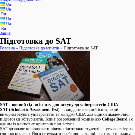
Ua
Ua
Ru
Ua
Ua
Ru
Запит
Підготовка до SAT
Головна
»
Підготовка до іспитів
»
Підготовка до SAT
SAT - повний гід по іспиту для вступу до університетів США
SAT (Scholastic Assessment Test)
- стандартизований іспит, який
використовують університети та коледжі США для оцінки академічної
підготовки абітурієнтів. Іспит розроблений компанією
College Board
і є
одним із ключових критеріїв при вступі.
SAT дозволяє порівнювати рівень підготовки студентів з усього світу за
єдиною шкалою. Його результати особливо важливі для тих, хто планує