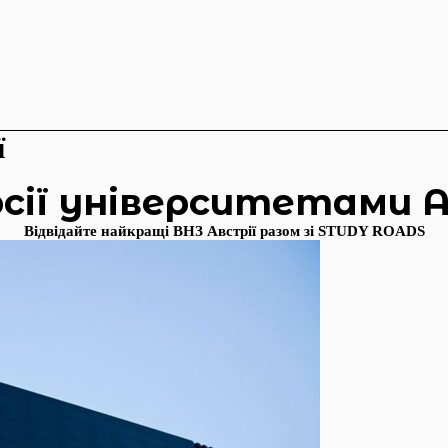
ї
рсії університетами А
Відвідайте найкращі ВНЗ Австрії разом зі STUDY ROADS