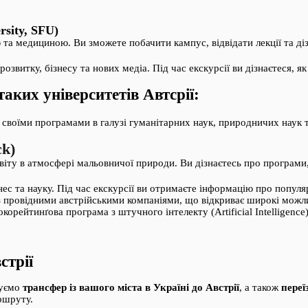
sity, SFU)
ю та медициною. Ви зможете побачити кампус, відвідати лекції та ді
озвитку, бізнесу та нових медіа. Під час екскурсії ви дізнаєтеся, як
таких університетів Автсрії:
 своїми програмами в галузі гуманітарних наук, природничих наук 
ck)
світу в атмосфері мальовничої природи. Ви дізнаєтесь про програми
знес та науку. Під час екскурсії ви отримаєте інформацію про попул
із провідними австрійськими компаніями, що відкриває широкі можли
орейтинґова програма з штучного інтелекту (Artificial Intelligence)
стрії
чуємо
трансфер із вашого міста в Україні до Австрії
, а також
переї
ршруту.