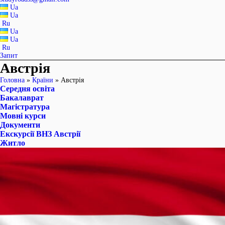
Ua
Ua
Ru
Ua
Ua
Ru
Запит
Австрія
Головна
»
Країни
»
Австрія
Середня освіта
Бакалаврат
Магістратура
Мовні курси
Документи
Екскурсії ВНЗ Австрії
Житло