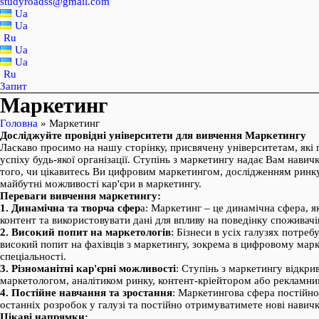
studyroadss@gmail.com
Ua
Ua
Ru
Ua
Ua
Ru
Запит
Маркетинг
Головна
»
Маркетинг
Досліджуйте провідні університети для вивчення Маркетингу
Ласкаво просимо на нашу сторінку, присвячену університетам, які
успіху будь-якої організації. Ступінь з маркетингу надає Вам навич
того, чи цікавитесь Ви цифровим маркетингом, дослідженням ринку
майбутні можливості кар'єри в маркетингу.
Переваги вивчення маркетингу:
1. Динамічна та творча сфер
а: Маркетинг – це динамічна сфера, 
контент та використовувати дані для впливу на поведінку споживач
2. Високий попит на маркетологів
: Бізнеси в усіх галузях потре
високий попит на фахівців з маркетингу, зокрема в цифровому марк
спеціальності.
3. Різноманітні кар'єрні можливості
: Ступінь з маркетингу відкр
маркетологом, аналітиком ринку, контент-кріейтором або рекламним
4. Постійне навчання та зростання
: Маркетингова сфера постійно
останніх розробок у галузі та постійно отримуватимете нові навич
Цікаві напрямки: