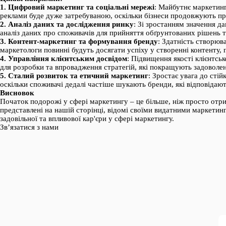
1. Цифровий маркетинг та соціальні мережі
: Майбутнє маркетинг
реклами буде дуже затребуваною, оскільки бізнеси продовжують при
2. Аналіз даних та дослідження ринку
: Зі зростанням значення д
аналіз даних про споживачів для прийняття обґрунтованих рішень т
3. Контент-маркетинг та формування бренду
: Здатність створюв
маркетологи повинні будуть досягати успіху у створенні контенту, 
4. Управління клієнтським досвідом
: Підвищення якості клієнтсь
для розробки та впровадження стратегій, які покращують задоволені
5. Сталий розвиток та етичний маркетинг
: Зростає увага до стій
оскільки споживачі дедалі частіше шукають бренди, які відповідают
Висновок
Початок подорожі у сфері маркетингу – це більше, ніж просто отри
представлені на нашій сторінці, відомі своїми видатними маркет
задовільної та впливової кар'єри у сфері маркетингу.
Зв’язатися з нами