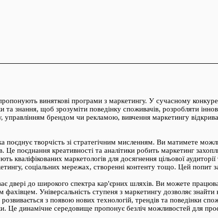
 пропонують виняткові програми з маркетингу. У сучасному конкур
ки та знання, щоб зрозуміти поведінку споживачів, розробляти іннов
, управлінням брендом чи рекламою, вивчення маркетингу відкрива
яка поєднує творчість зі стратегічним мисленням. Ви матимете можл
ів. Це поєднання креативності та аналітики робить маркетинг захо
бують кваліфікованих маркетологів для досягнення цільової аудиторі
етингу, соціальних мережах, створенні контенту тощо. Цей попит за
иває двері до широкого спектра кар'єрних шляхів. Ви можете прац
 фахівцем. Універсальність ступеня з маркетингу дозволяє знайти 
 розвивається з появою нових технологій, трендів та поведінки спо
ки. Це динамічне середовище пропонує безліч можливостей для проф