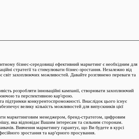
ентному бізнес-середовищі ефективний маркетинг є необхідним для
аційні стратегії та стимулювати бізнес-зростання. Незалежно від
є світ захоплюючих можливостей. Давайте розглянемо переваги та
ивість розробляти інноваційні кампанії, створювати захоплюючий
плюючою та перспективною кар'єрою.
ї та підтримки конкурентоспроможності. Внаслідок цього існує
безпечує велику кількість можливостей для випускників цієї
ювати маркетинговим менеджером, бренд-стратегом, цифровим
нішу, яка відповідає Вашим інтересам та сильним сторонам.
живачів. Вивчення маркетингу гарантує, що Ви будете в курсі
есійного зростання та кар'єрного просування.