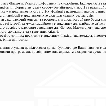
у все більше пов'язане з цифровими технологіями. Експертиза в гал
діляти пріоритетну увагу своєму онлайн-присутності та взаємодії 
аних у маркетингових стратегіях, фахівці з навичками аналізу дани
а оптимізації маркетингових зусиль для кращих результатів.
ати захоплюючий контент та розповідати цікаві історії про бренд є
подачі історій та мультимедійному маркетингу для глибшого зв'язку 
кого досвіду є ключовим завданням для бізнесу. Маркетологи, які сп
сть, лояльність та утримання клієнтів.
кості та етичних практик у маркетингу. Фахівці, які зможуть інтегру
ь їхнім цінностям.
мання ступеня; це підготовка до майбутнього, де Ваші навички мож
инговими програмами, досвідченим викладацьким складом та сучасн