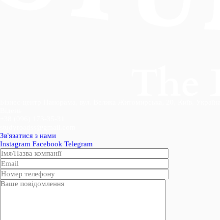
Бізнес-центр Панорама, вул. Велика Житомирська, 20, Київ, Україн
Відень
+38 (096) 173-35-31
studyroadss@gmail.com
Зв'язатися з нами
Instagram
Facebook
Telegram