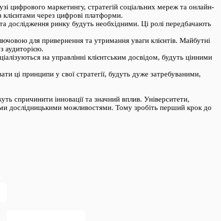
узі цифрового маркетингу, стратегій соціальних мереж та онлайн-
з клієнтами через цифрові платформи.
х та дослідження ринку будуть необхідними. Ці ролі передбачають
 ключовою для привернення та утримання уваги клієнтів. Майбутні
з аудиторією.
еціалізуються на управлінні клієнтським досвідом, будуть цінними
вати ці принципи у свої стратегії, будуть дуже затребуваними,
уть спричинити інновації та значний вплив. Університети,
ими дослідницькими можливостями. Тому зробіть перший крок до