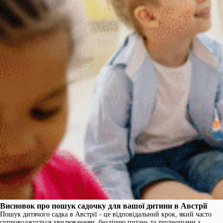
Висновок про пошук садочку для вашої дитини в Австрії
Пошук дитячого садка в Австрії - це відповідальний крок, який часто
супроводжується хвилюванням, безліччю питань та труднощами з