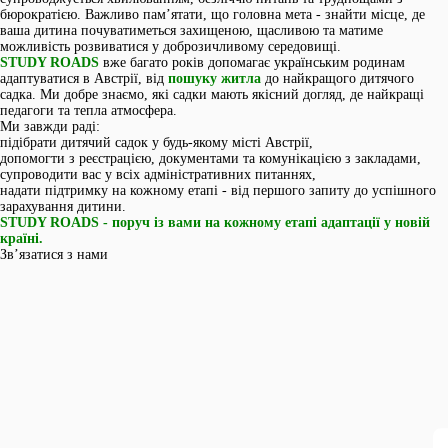
бюрократією. Важливо пам’ятати, що головна мета - знайти місце, де
ваша дитина почуватиметься захищеною, щасливою та матиме
можливість розвиватися у доброзичливому середовищі.
STUDY ROADS
вже багато років допомагає українським родинам
адаптуватися в Австрії, від
пошуку житла
до найкращого дитячого
садка. Ми добре знаємо, які садки мають якісний догляд, де найкращі
педагоги та тепла атмосфера.
Ми завжди раді:
підібрати дитячий садок у будь-якому місті Австрії,
допомогти з реєстрацією, документами та комунікацією з закладами,
супроводити вас у всіх адміністративних питаннях,
надати підтримку на кожному етапі - від першого запиту до успішного
зарахування дитини.
STUDY ROADS - поруч із вами на кожному етапі адаптації у новій
країні.
Зв’язатися з нами