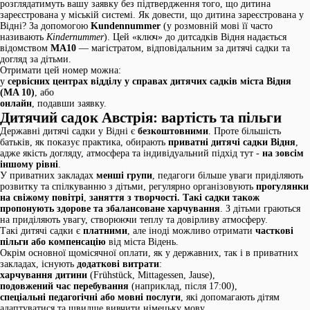
розглядатимуть вашу заявку без підтвердження того, що дитина
зареєстрована у міській системі. Як довести, що дитина зареєстрована у
Відні? За допомогою
Kundennummer
(у розмовній мові її часто
називають
Kindernummer
). Цей «ключ» до дитсадків Відня надається
відомством
MA10
— магістратом, відповідальним за дитячі садки та
догляд за дітьми.
Отримати цей номер можна:
у
сервісних центрах відділу у справах дитячих садків міста Відня
(MA 10)
, або
онлайн
, подавши заявку.
Дитячий садок Австрія: вартість та пільги
Державні дитячі садки у Відні є
безкоштовними
. Проте більшість
батьків, як показує практика, обирають
приватні дитячі садки Відня
,
адже якість догляду, атмосфера та індивідуальний підхід тут -
на зовсім
іншому рівні
.
У приватних закладах
менші групи
, педагоги більше уваги приділяють
розвитку та спілкуванню з дітьми, регулярно організовують
прогулянки
на свіжому повітрі
,
заняття з творчості. Такі садки також
пропонують
здорове та збалансоване харчування
. З дітьми граються
на приділяють увагу, створюючи теплу та довірливу атмосферу.
Такі дитячі садки є
платними
, але іноді можливо отримати
часткові
пільги або компенсацію
від міста Відень.
Окрім основної щомісячної оплати, як у державних, так і в приватних
закладах, існують
додаткові витрати
:
харчування дитини
(Frühstück, Mittagessen, Jause),
подовжений час перебування
(наприклад, після 17:00),
спеціальні педагогічні або мовні послуги
, які допомагають дітям
адаптуватися та швидше вивчити німецьку мову.