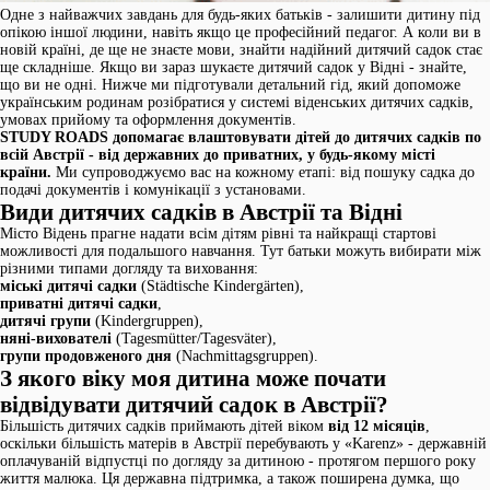
Одне з найважчих завдань для будь-яких батьків - залишити дитину під
опікою іншої людини, навіть якщо це професійний педагог. А коли ви в
новій країні, де ще не знаєте мови, знайти надійний дитячий садок стає
ще складніше. Якщо ви зараз шукаєте дитячий садок у Відні - знайте,
що ви не одні. Нижче ми підготували детальний гід, який допоможе
українським родинам розібратися у системі віденських дитячих садків,
умовах прийому та оформлення документів.
STUDY ROADS допомагає влаштовувати дітей до дитячих садків по
всій Австрії - від державних до приватних, у будь-якому місті
країни.
Ми супроводжуємо вас на кожному етапі: від пошуку садка до
подачі документів і комунікації з установами.
Види дитячих садків в Австрії та Відні
Місто Відень прагне надати всім дітям рівні та найкращі стартові
можливості для подальшого навчання. Тут батьки можуть вибирати між
різними типами догляду та виховання:
міські дитячі садки
(Städtische Kindergärten),
приватні дитячі садки
,
дитячі групи
(Kindergruppen),
няні-вихователі
(Tagesmütter/Tagesväter),
групи продовженого дня
(Nachmittagsgruppen).
З якого віку моя дитина може почати
відвідувати дитячий садок в Австрії?
Більшість дитячих садків приймають дітей віком
від 12 місяців
,
оскільки більшість матерів в Австрії перебувають у «Karenz» - державній
оплачуваній відпустці по догляду за дитиною - протягом першого року
життя малюка. Ця державна підтримка, а також поширена думка, що