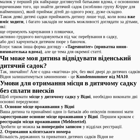
малюк у перший рік найкраще доглянутий батьками вдома, є основними
причинами того, що знайти дитячий садок (особливо групу
Krippe
для
найменших), який приймає дітей до одного року, дуже складно.
Також деякі дитячі садки приймають дитину лише тоді, коли вона
вже
вміє ходити
, і багато закладів не мають можливості доглядати за дітьми,
які:
ще отримують харчування з пляшечки,
активно грудного вигодовуються під час перебування в садку,
або досі харчуються дитячим пюре з баночок.
Існує також інша форма догляду -
«Tagesmutter» (приватна няня-
вихователька вдома)
, але це тема для окремої статті.
Чи може моя дитина відвідувати віденський
дитячий садок?
Так, звичайно! Але є одна «магічна» річ, без якої двері до дитячих садків
Відня залишатимуться зачиненими - це
Kundennummer від MA10
.
Умови для отримання місця в дитячому садку
без сплати внесків
Щоб отримати
місце у дитячому садку у Відні
, необхідно виконати дві
основні передумови:
1. Основне місце проживання у Відні
Ваша дитина та принаймні один із батьків або опікунів повинні мати
зареєстроване основне місце проживання у Відні
. Першим кроком є
реєстрація місця проживання (Meldezettel)
.
Зробити це можна
за попереднім записом
у відділах реєстрації.
2. Отримання клієнтського номера
Більшість державних та приватних дитячих садків Відня не