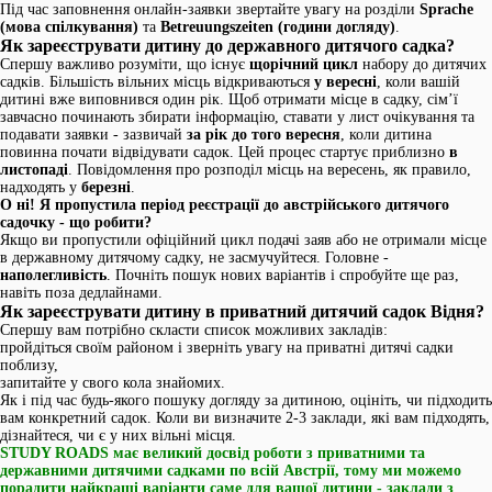
Під час заповнення онлайн-заявки звертайте увагу на розділи
Sprache
(мова спілкування)
та
Betreuungszeiten (години догляду)
.
Як зареєструвати дитину до державного дитячого садка?
Спершу важливо розуміти, що існує
щорічний цикл
набору до дитячих
садків. Більшість вільних місць відкриваються
у вересні
, коли вашій
дитині вже виповнився один рік. Щоб отримати місце в садку, сім’ї
завчасно починають збирати інформацію, ставати у лист очікування та
подавати заявки - зазвичай
за рік до того вересня
, коли дитина
повинна почати відвідувати садок. Цей процес стартує приблизно
в
листопаді
. Повідомлення про розподіл місць на вересень, як правило,
надходять у
березні
.
О ні! Я пропустила період реєстрації до австрійського дитячого
садочку - що робити?
Якщо ви пропустили офіційний цикл подачі заяв або не отримали місце
в державному дитячому садку, не засмучуйтеся. Головне -
наполегливість
. Почніть пошук нових варіантів і спробуйте ще раз,
навіть поза дедлайнами.
Як зареєструвати дитину в приватний дитячий садок Відня?
Спершу вам потрібно скласти список можливих закладів:
пройдіться своїм районом і зверніть увагу на приватні дитячі садки
поблизу,
запитайте у свого кола знайомих.
Як і під час будь-якого пошуку догляду за дитиною, оцініть, чи підходить
вам конкретний садок. Коли ви визначите 2-3 заклади, які вам підходять,
дізнайтеся, чи є у них вільні місця.
STUDY ROADS має великий досвід роботи з приватними та
державними дитячими садками по всій Австрії, тому ми можемо
порадити найкращі варіанти саме для вашої дитини - заклади з