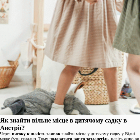
Як знайти вільне місце в дитячому садку в
Австрії?
Через
високу кількість заявок
знайти місце у дитячому садку у Відні
може бути складно. Тому
подаватися варто заздалегідь
, навіть якщо ви