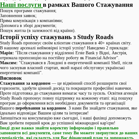
Наші послуги
в рамках Вашого Стажування
Пошук програми стажування;
Заповнення заявок;
Пряма комунікація з компаніями;
Допомога в зборі документів;
Пошук житла (в залежності від країни).
Історії успіху стажувань з Study Roads
Study Roads пропонує своїм клієнтам стажування в 40+ країнах світу.
В нашому арсеналі неймовірні історії успіху! Наведемо 2 приклади:
Марія:
"Після стажування у відділенні Erste Bank у Відні, Австрія,
отримала пропозицію на постійну роботу як Financial Advisor".
Максим:
"Стажувався в Лондоні в енергетичній компанії Shell, після
чого заснував власний стартап, який наразі обслуговує українські
енергетичні компанії".
Висновок
Стажування за кордоном
— це відмінний спосіб розширити свої
горизонти, здобути цінний досвід та покращити професійні навички.
Проте підготовка до стажування вимагає часу та зусиль. Освітня агенція
Study Roads пропонує повну підтримку на кожному етапі: від пошуку
програм до оформлення всіх необхідних документів та організації
Вашого
перебування за кордоном
. З нами Ви знайдете стажування, яке
ідеально відповідає Вашим цілям та інтересам!
Запишіться на консультацію вже сьогодні, і наші фахівці допоможуть
Вам зробити перший крок до успішної міжнародної кар'єри!
Іноді дуже важко знайти коректну інформацію і правильно
заповнити всі документи, саме тому Ви можете звернутися до наших
спеціалістів, які складуть для Вас фінансовий план та допоможуть