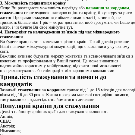
3. Можливість подивитися країну
Якщо Ви розглядаєте можливість переїзду або
навчання за кордоном
,
стажування
стане чудовою нагодою оцінити країну, її культуру та ритм
життя. Програми стажування є обмеженими в часі і, зазвичай, не
тривають більше ніж 1 рік – як раз достатньо, щоб зрозуміти, чи Ваше це
місто, і чи бачите Ви своє майбутнє тут.
4. Нетворкінг та налагодження зв'язків під час міжнародного
стажування
Ви будете працювати з колегами з різних країн. Такий досвід розвине
Ваші навички міжкультурної комунікації, що є важливим у сучасному
світі.
Важливо активно будувати мережу контактів та встановлювати зв'язки з
колегами та професіоналами у Вашій галузі. Це може виявитися
надзвичайно корисним у майбутньому, відкрити нові можливості
працевлаштування або співпраці з міжнародними компаніями.
Тривалість стажування та вимоги до
кандидатів
Зазвичай
стажування за кордоном
триває від 1 до 18 місяців для молоді
віком від 16 до 30 років. Кожна програма має свої специфічні вимоги,
тому важливо заздалегідь ознайомитися з деталями.
Популярні країни для стажування
Деякі з найпопулярніших країн для стажування включають:
Англія;
США;
Австрія;
Німеччина;