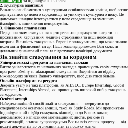
мовні курси
та індивідуальні заняття.
2. Культурна адаптація
Важливо ознайомитися з культурними особливостями країни, щоб легше
адаптуватися до нового середовища та уникнути культурного шоку. Це
допоможе швидше інтегруватися у нове середовище та зменшить
ймовірність виникнення непорозумінь.
3. Фінансове планування
Перед початком стажування варто ретельно розрахувати витрати на
проживання, харчування, медичне страхування та інші необхідні
витрати. Більшість стажувань в Європі є оплачуваними, що може значно
полегшити фінансовий тягар. Наша команда допоможе Вам скласти
детальний фінансовий план та підготувати необхідні документи.
Як знайти стажування за кордоном
Університетські програми та навчальні заклади
Багато університетів та навчальних закладів пропонують своїм студентам
програми обміну та міжнародні стажування. Зверніться до відділу
міжнародних зв'язків Вашого університету, щоб дізнатися більше.
Онлайн-платформи та ресурси
Зверніть увагу на такі платформи, як AIESEC, Europe Internship, Global
Placement, Internships Abroad, які пропонують широкий вибір стажувань
за кордоном.
Освітні агенції
Найефективніший спосіб знайти стажування — звернутися до
спеціалізованої освітньої агенції, такої як Study Roads. Ми пропонуємо
індивідуальний підбір стажувань відповідно до Ваших вимог,
допомагаємо з написанням мотиваційних листів, резюме та
рекомендацій, а також супроводжуємо Вас на всіх етапах процесу — від
подачі документів до отримання візи та пошуку житла.