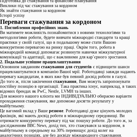
Підготовка до стажування та фінансове планування
Виклики під час стажування за кордоном
Як знайти стажування за кордоном
Історії успіху
Переваги стажування за кордоном
1. Поглиблення професійних знань
Ви матимете можливість познайомитися з новими технологіями та
методологіями роботи, будете вивчати міжнародні стандарти та кращі
практики у своїй галузі, що в подальшому може стати Вашою
конкуретною перевагою на ринку праці. Окрім того, робота в
міжнародній команді допомагає розвинути навички міжкультурної
комунікації та адаптації, що є важливими для кар’єрного зростання.
2. Подальше успішне працевлаштування
Основним завданням
стажування для студентів
є підвищити шанси
працевлаштуватися в компанію Вашої мрії. Роботодавці завжди надають
перевагу кандидатам, в яких вже був певний досвід роботи в галузі.
До того ж, після закінчення
стажування
, Вам можуть запропонувати
постійну позицію в організації. Така практика існує, наприклад, в таких
відомих брендах як PwC, Nestle, LVMH та інших.
Для кожного нашого клієнта ми ІНДИВІДУАЛЬНО обираємо варіанти
проходження стажування, яке допоможе досягти результату у
майбутньому.
Це вагомий вклад у Ваше
резюме
. Роботодавці дуже цінують молодих
фахівців, які мають досвід роботи в міжнародному середовищі. Ви
отримаєте конкурентну перевагу під час пошуку роботи. До того ж, за
дослідженням BBC News, дохід тих, хто стажувався за кордоном, в
майбутньому в середньому на 30% перевищує дохід колег на
аналогічних позиціях, але без досвіду міжнародного стажування.