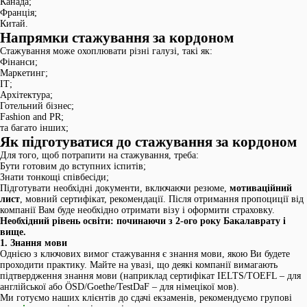
Канада;
Франція;
Китай.
Напрямки стажування за кордоном
Стажування може охоплювати різні галузі, такі як:
Фінанси;
Маркетинг;
ІТ;
Архітектура;
Готельний бізнес;
Fashion and PR;
та багато інших;
Як підготуватися до стажування за кордоном
Для того, щоб потрапити на стажування, треба:
Бути готовим до вступних іспитів;
Знати тонкощі співбесіди;
Підготувати необхідні документи, включаючи резюме,
мотиваційний
лист
, мовний сертифікат, рекомендації. Після отримання пропоциції від
компанії Вам буде необхідно отримати візу і оформити страховку.
Необхідний рівень освіти:
починаючи з 2-ого року Бакалаврату і
вище.
1. Знання мови
Однією з ключових вимог стажування є знання мови, якою Ви будете
проходити практику. Майте на увазі, що деякі компанії вимагають
підтвердження знання мови (наприклад сертифікат IELTS/TOEFL – для
англійської або ÖSD/Goethe/TestDaF – для німецікої мов).
Ми готуємо наших клієнтів до сдачі екзаменів, рекомендуємо групові