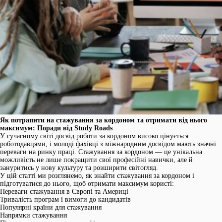
Як потрапити на стажування за кордоном та отримати від нього
максимум: Поради від Study Roads
У сучасному світі досвід роботи за кордоном високо цінується
роботодавцями, і молоді фахівці з міжнародним досвідом мають значні
переваги на ринку праці. Стажування за кордоном — це унікальна
можливість не лише покращити свої професійні навички, але й
зануритись у нову культуру та розширити світогляд.
У цій статті ми розглянемо, як знайти стажування за кордоном і
підготуватися до нього, щоб отримати максимум користі:
Переваги стажування в Європі та Америці
Тривалість програм і вимоги до кандидатів
Популярні країни для стажування
Напрямки стажування