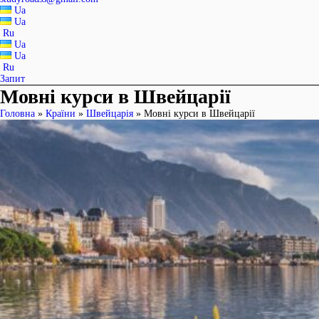
Ua
Ua
Ru
Ua
Ua
Ru
Запит
Мовні курси в Швейцарії
Головна
»
Країни
»
Швейцарія
»
Мовні курси в Швейцарії