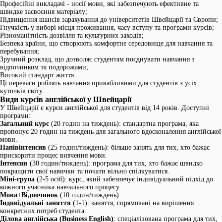
Професійні викладачі - носії мови, які забезпечують ефективне та
швидке засвоєння матеріалу;
Підвищення шансів зарахування до університетів Швейцарії та Європи;
Гнучкість у виборі місця проживання, часу вступу та програми курсів;
Різноманітність дозвілля та культурних заходів;
Безпека країни, що створюють комфортне середовище для навчання та
перебування;
Зручний розклад, що дозволяє студентам поєднувати навчання з
відпочинком та подорожами;
Високий стандарт життя.
Ці переваги роблять навчання привабливими для студентів з усіх
куточків світу.
Види курсів англійської у Швейцарії
У Швейцарії є курси англійської для студентів від 14 років. Доступні
програми:
Загальний курс
(20 годин на тиждень): стандартна програма, яка
пропонує 20 годин на тиждень для загального вдосконалення англійської
мови.
Напівінтенсив
(25 годин/тиждень): більше занять для тих, хто бажає
прискорити процес вивчення мови.
Інтенсив
(30 годин/тиждень): програма для тих, хто бажає швидко
покращити свої навички та почати вільно спілкуватися.
Міні-група
(2-5 осіб): курс, який забезпечує індивідуальний підхід до
кожного учасника навчального процесу.
Мова+Відпочинок
(10 годин/тиждень).
Індивідуальні заняття
(1-1): заняття, спрямовані на вирішення
конкретних потреб студента.
Ділова англійська (Business English)
: спеціалізована програма для тих,