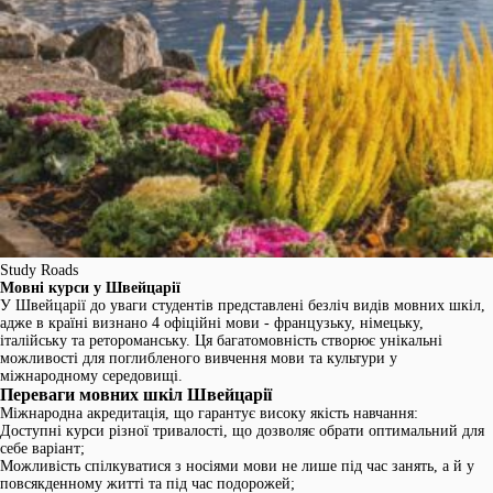
Study Roads
Мовні курси у Швейцарії
У Швейцарії до уваги студентів представлені безліч видів мовних шкіл,
адже в країні визнано 4 офіційні мови - французьку, німецьку,
італійську та ретороманську. Ця багатомовність створює унікальні
можливості для поглибленого вивчення мови та культури у
міжнародному середовищі.
Переваги мовних шкіл Швейцарії
Міжнародна акредитація, що гарантує високу якість навчання:
Доступні курси різної тривалості, що дозволяє обрати оптимальний для
себе варіант;
Можливість спілкуватися з носіями мови не лише під час занять, а й у
повсякденному житті та під час подорожей;