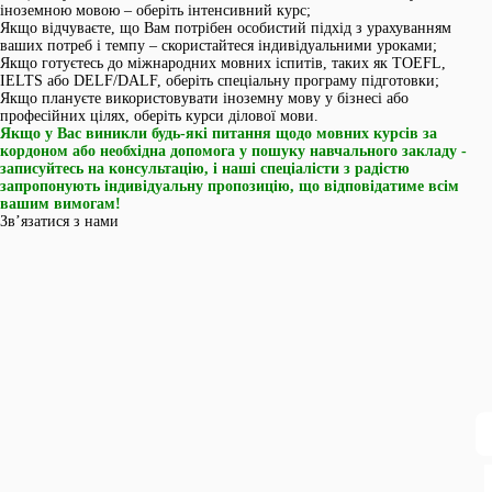
іноземною мовою – оберіть інтенсивний курс;
Якщо відчуваєте, що Вам потрібен особистий підхід з урахуванням
ваших потреб і темпу – скористайтеся індивідуальними уроками;
Якщо готуєтесь до міжнародних мовних іспитів, таких як TOEFL,
IELTS або DELF/DALF, оберіть спеціальну програму підготовки;
Якщо плануєте використовувати іноземну мову у бізнесі або
професійних цілях, оберіть курси ділової мови.
Якщо у Вас виникли будь-які питання щодо мовних курсів за
кордоном або необхідна допомога у пошуку навчального закладу -
записуйтесь на консультацію, і наші спеціалісти з радістю
запропонують індивідуальну пропозицію, що відповідатиме всім
вашим вимогам!
Зв’язатися з нами