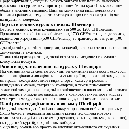
Щодо харчування, студенти можуть обирати між повним пансіоном
прожваючи в гуртожитку, приготуванням їжі на кухняі, замовленням
обідів в місцевих закладах. Ціни на харчування вищі порівняно з
іншими країнами, тому варто враховувати цю статтю витрат під час
планування подорожі.
Вартість мовних курсів в школах Швейцарії
Вартість мовних курсів коливається від 500 до 1200 CHF/місяць.
Проживання в країні може обійтися від 1700 CHF/місяць для дорослих,
включаючи харчування (500 CHF/місяць) та транспортні витрати (100
CHF/місяць).
Для підлітків у вартість програми, зазвичай, вже включено проживання,
харчування та екскурсії.
Також слід враховувати додаткові витрати на медичне страхування
консульські послуги.
Розваги під час навчання на курсах у Швейцарії
Під час навчання студентам доступні різноманітні активності: екскурсії
по різним цікавим локаціям та пам'яткам країни, спортивні заходи, такі
як гірські походи або зимові види спорту, культурні розваги,
відвідування музеїв, театрів чи концертів, а також різноманітні
тематичні заходи та вечірки, які організовуються школами. Такі розваги
допомагають ближче познайомитися з країною, зануритися в місцеву
культуру та мову, а також знайти нових друзів і весело провести час.
Наші рекомендації мовних програм у Швейцарії
Ось деякі рекомендації, які допоможуть правильно вибрати програму:
Якщо бажаєте покращити загальний рівень володіння мовою і
працювати над усіма аспектами (слухання, читання, письмо, говоріння),
стандартний курс буде відмінним вибором;
Якщо часу обмаль або просто не вистачає інтенсивного спілкування