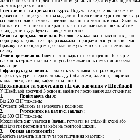
досягнення освітніх цілей, таких як вступ до університету або підготовка
до міжнародних іспитів.
Інтенсивність та тривалість курсу.
Подумайте про те, як ви бажаєте
провести час, перебуваючи за кордоном. Інтенсивний курс підійде, якщо
основною ціллю є якомога швидше підвищити мовні навичка. Якщо ж
Ви маєте на меті побачити країни, завітати до найвідоміших пам’яток -
стандартний курс буде нашою рекомендацією.
Сезон та програма дозвілля.
Розгляньте можливості навчання в різні
пори року та дізнайтеся про розважальні програми, доступні в цей час.
Враховуйте, що програми дозвілля можуть змінюватися залежно від
сезону.
Умови проживання.
Вивчіть різні варіанти розміщення. Перевірте
наявність гуртожитків на кампусі або можливість самостійної оренди
квартири.
Інфраструктура школи.
Приділіть увагу наявності розвинутої
інфраструктури та території закладу (бібліотеки, басейни, спортивні
майданчики, столові, кафетерії та інше).
Проживання та харчування під час навчання у Швейцарії
У Швейцарії доступні 3 основні варіанти проживання для студентів:
1. Приймаюча сім'я:
Від 200 CHF/тиждень;
Студенти обідають та вечеряють з родиною;
2. Гуртожиток на кампусі закладу:
Від 300 CHF/тиждень;
Можливість харчуватися в їдальні, готувати на спільній кухні або
відвідувати ресторани та кафе на території школи.
3. Оренда апартаментів:
Вартість залежить від типу та розташування квартири;