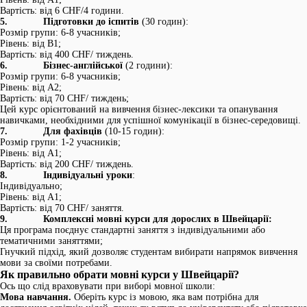
Вартість: від 6 СHF/4 години.
5. Підготовки до іспитів
(30 годин):
Розмір групи: 6-8 учасників;
Рівень: від B1;
Вартість: від 400 СHF/ тиждень.
6. Бізнес-англійської
(2 години):
Розмір групи: 6-8 учасників;
Рівень: від A2;
Вартість: від 70 СHF/ тиждень;
Цей курс орієнтований на вивчення бізнес-лексики та опанування
навичками, необхідними для успішної комунікації в бізнес-середовищі.
7. Для фахівців
(10-15 годин):
Розмір групи: 1-2 учасників;
Рівень: від A1;
Вартість: від 200 СHF/ тиждень.
8. Індивідуальні уроки
:
Індивідуально;
Рівень: від A1;
Вартість: від 70 СHF/ заняття.
9. Комплексні мовні курси для дорослих в Швейцарії:
Ця програма поєднує стандартні заняття з індивідуальними або
тематичними заняттями;
Гнучкий підхід, який дозволяє студентам вибирати напрямок вивчення
мови за своїми потребами.
Як правильно обрати мовні курси у Швейцарії?
Ось що слід враховувати при виборі мовної школи:
Мова навчання.
Оберіть курс із мовою, яка вам потрібна для