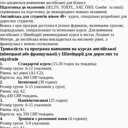
хто цікавиться вивченням англійської для бізнесу.
Підготовка до екзаменів
(IELTS, TOEFL, SAT, ÖSD, Goethe та інші):
спрямована на підготовку до міжнародних мовних екзаменів.
Английська для студентів віком 40+
: курси, спеціально розроблені для
дорослих студентів.
Кожна з цих програм доступна в різних форматах, включаючи групові,
індивідуальні, спеціалізовані та інтенсивні курси. Для вивчення
англійської у Швейцарії рекомендовані курси в містах Лозанні та
Монтре, де англійська мова викладається на високому рівні, а
французька є мовою спілкування.
Тривалість та програма навчання на курсах англійської
(німецької або французької) у Швейцарії для дорослих та
підлітків
1. Стандартні курси
(15-20 годин на тиждень):
Розмір групи: 6-12 учасників;
Рівень: всі рівні (A1-C2);
Вартість: від 300 СHF/тиждень.
2. Інтенсивні
(30 годин):
Розмір групи: 6-15 учасників у групі;
Рівень: від A2;
Від 430 СHF/тиждень.
3. Напівінтенсивні
(25 годин):
Розмір групи: 6-15 учасників
Рівень: від A1;
Вартість: від 350 СHF/тиждень.
4. Тренінги з розмовної мови
(4 години):
Розмір групи: 5-9 учасників;
Рівень: від A1;