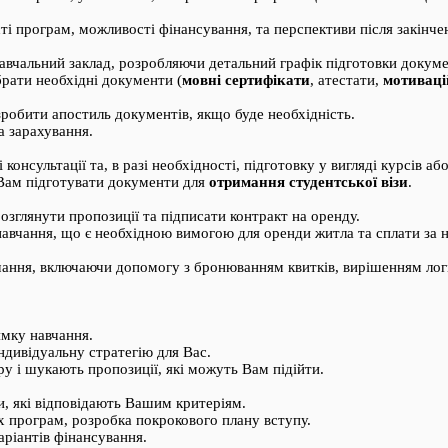
і програм, можливості фінансування, та перспективи після закінче
авчальний заклад, розробляючи детальний графік підготовки докуме
рати необхідні документи (
мовні сертифікати
, атестати,
мотиваці
зробити апостиль документів, якщо буде необхідність.
а зарахування.
онсультації та, в разі необхідності, підготовку у вигляді курсів аб
Вам підготувати документи для
отримання студентської візи
.
розглянути пропозиції та підписати контракт на оренду.
авчання, що є необхідною вимогою для оренди житла та сплати за н
вчання, включаючи допомогу з бронюванням квитків, вирішенням лог
мку навчання.
дивідуальну стратегію для Вас.
ру і шукають пропозиції, які можуть Вам підійти.
, які відповідають Вашим критеріям.
х програм, розробка покрокового плану вступу.
аріантів фінансування.