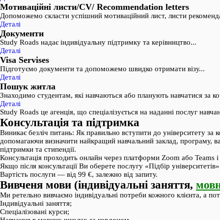
Мотиваційні листи/CV/ Recommendation letters
Допоможемо скласти успішний мотиваційний лист, листи рекомендаці
Деталі
Документи
Study Roads надає індивідуальну підтримку та керівництво...
Деталі
Visa Servises
Підготуємо документи та допоможемо швидко отримати візу...
Деталі
Пошук житла
Знаходимо студентам, які навчаються або планують навчатися за ко
Деталі
Study Roads це агенція, що спеціалізується на наданні послуг навча
Консультація та підтримка
Виникає безліч питань: Як правильно вступити до університету за к
допомагаючи визначити найкращий навчальний заклад, програму, ва
підтримки та стипендії.
Консультація проходить онлайн через платформи Zoom або Teams і 
Якщо після консультації Ви оберете послугу «Підбір університетів
Вартість послуги — від 99 €, залежно від запиту.
Вивченя мови (індивідуальні заняття,
мовн
Ми ретельно вивчаємо індивідуальні потреби кожного клієнта, а п
Індивідуальні заняття;
Спеціалізовані курси;