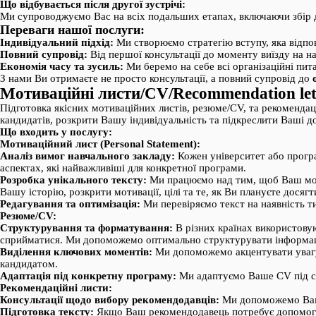
Що відбувається після другої зустрічі:
Ми супроводжуємо Вас на всіх подальших етапах, включаючи збір 
Переваги нашої послуги:
Індивідуальний підхід:
Ми створюємо стратегію вступу, яка відпо
Повний супровід:
Від першої консультації до моменту виїзду на н
Економія часу та зусиль:
Ми беремо на себе всі організаційні пит
З нами Ви отримаєте не просто консультації, а повний супровід до
Мотиваційні листи/CV/Recommendation let
Підготовка якісних мотиваційних листів, резюме/CV, та рекомендац
кандидатів, розкрити Вашу індивідуальність та підкреслити Ваші д
Що входить у послугу:
Мотиваційний лист (Personal Statement):
Аналіз вимог навчального закладу:
Кожен університет або програ
аспектах, які найважливіші для конкретної програми.
Розробка унікального тексту:
Ми працюємо над тим, щоб Ваш моти
Вашу історію, розкрити мотивації, цілі та те, як Ви плануєте досягт
Редагування та оптимізація:
Ми перевіряємо текст на наявність т
Резюме/CV:
Структурування та форматування:
В різних країнах використовую
сприйматися. Ми допоможемо оптимально структурувати інформацію
Виділення ключових моментів:
Ми допоможемо акцентувати увагу 
кандидатом.
Адаптація під конкретну програму:
Ми адаптуємо Ваше CV під спе
Рекомендаційні листи:
Консультації щодо вибору рекомендодавців:
Ми допоможемо Вам в
Підготовка тексту:
Якщо Ваш рекомендодавець потребує допомоги у