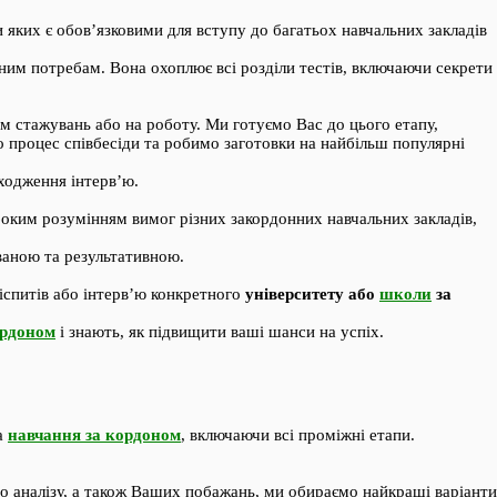
 яких є обов’язковими для вступу до багатьох навчальних закладів
ним потребам. Вона охоплює всі розділи тестів, включаючи секрети
ам стажувань або на роботу. Ми готуємо Вас до цього етапу,
 процес співбесіди та робимо заготовки на найбільш популярні
ходження інтерв’ю.
ибоким розумінням вимог різних закордонних навчальних закладів,
ваною та результативною.
 іспитів або інтерв’ю конкретного
університету або
школи
за
ордоном
і знають, як підвищити ваші шанси на успіх.
а
навчання за кордоном
, включаючи всі проміжні етапи.
го аналізу, а також Ваших побажань, ми обираємо найкращі варіанти