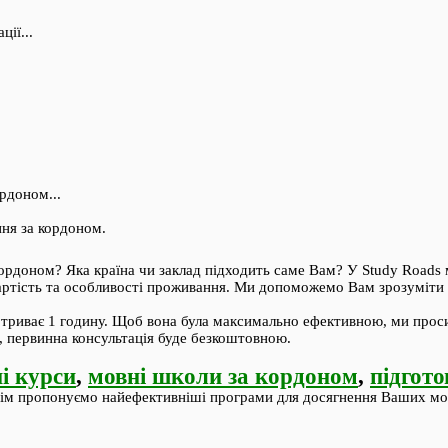
ї...
рдоном...
ння за кордоном.
ордоном? Яка країна чи заклад підходить саме Вам? У Study Roads м
ртість та особливості проживання. Ми допоможемо Вам зрозуміти в
триває 1 годину. Щоб вона була максимально ефективною, ми просим
», первинна консультація буде безкоштовною.
і курси
,
мовні школи за кордоном
,
підгот
отім пропонуємо найефективніші програми для досягнення Ваших мо