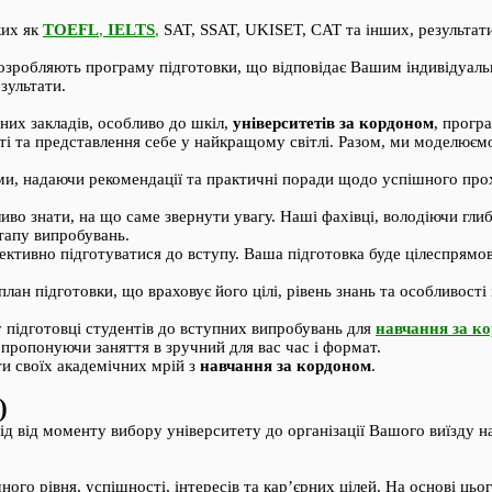
ких як
TOEFL
,
IELTS
,
SAT, SSAT, UKISET, CAT та інших, результати
розробляють програму підготовки, що відповідає Вашим індивідуаль
зультати.
них закладів, особливо до шкіл,
університетів за кордоном
, прогр
і та представлення себе у найкращому світлі. Разом, ми моделюємо
ми, надаючи рекомендації та практичні поради щодо успішного про
ливо знати, на що саме звернути увагу. Наші фахівці, володіючи гл
тапу випробувань.
ктивно підготуватися до вступу. Ваша підготовка буде цілеспрямо
ан підготовки, що враховує його цілі, рівень знань та особливості
 підготовці студентів до вступних випробувань для
навчання за к
пропонуючи заняття в зручний для вас час і формат.
ти своїх академічних мрій з
навчання за кордоном
.
)
д від моменту вибору університету до організації Вашого виїзду н
го рівня, успішності, інтересів та кар’єрних цілей. На основі цьо