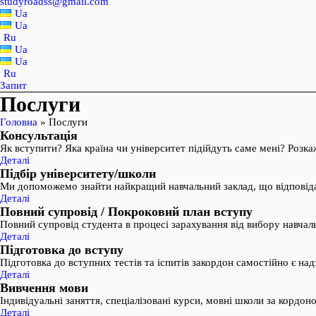
studyroadss@gmail.com
Ua
Ua
Ru
Ua
Ua
Ru
Запит
Послуги
Головна
»
Послуги
Консультація
Як вступити? Яка країна чи університет підійдуть саме мені? Розка
Деталі
Підбір університету/школи
Ми допоможемо знайти найкращий навчальний заклад, що відповіда
Деталі
Повний супровід / Покроковий план вступу
Повний супровід студента в процесі зарахування від вибору навчаль
Деталі
Підготовка до вступу
Підготовка до вступних тестів та іспитів закордон самостійно є на
Деталі
Вивчення мови
Індивідуальні заняття, спеціалізовані курси, мовні школи за корд
Деталі