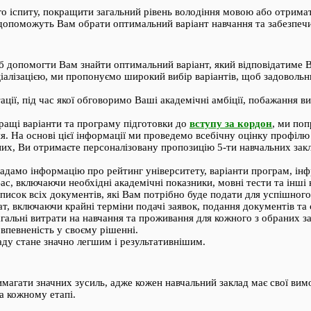
го іспиту, покращити загальний рівень володіння мовою або отрим
 допоможуть Вам обрати оптимальний варіант навчання та забезпе
об допомогти Вам знайти оптимальний варіант, який відповідатиме 
ціалізацією, ми пропонуємо широкий вибір варіантів, щоб задоволь
ції, під час якої обговоримо Ваші академічні амбіції, побажання в
ащі варіанти та програму підготовки до
вступу за кордон
, ми по
ня. На основі цієї інформації ми проведемо всебічну оцінку профіл
их, Ви отримаєте персоналізовану пропозицію 5-ти навчальних закл
дамо інформацію про рейтинг університету, варіанти програм, інфр
с, включаючи необхідні академічні показники, мовні тести та інші к
исок всіх документів, які Вам потрібно буде подати для успішного
, включаючи крайні терміни подачі заявок, подання документів та 
альні витрати на навчання та проживання для кожного з обраних з
впевненість у своєму рішенні.
ду стане значно легшим і результативнішим.
агати значних зусиль, адже кожен навчальний заклад має свої вимо
а кожному етапі.