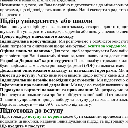
Навчання в мовних школах за кордоном.
Незалежно від того, чи Вам потрібно підготуватися до міжнародно
програми, що відповідають вашим цілям. Наші експерти з радістю
і перспектив.
Підбір університету або школи
Наша послуга з підбору навчального закладу створена для того, щ
шукаєте Ви університет, коледж, академію або школу з певною спе
Процес підбору навчального закладу
Індивідуальна консультація:
Ми розпочнемо з особистої консульта
Ваші потреби та очікування щодо майбутньої
освіти за кордоном
.
Оцінка знань та навичок:
Для того, щоб запропонувати Вам найкр
розповісти про Ваші академічні знання, мовні навички та досягнен
Розробка Дорожньої карти студента:
Після аналізу отриманих дан
буде надіслана вам в електронному форматі (PDF) та включатиме:
Детальний опис кожного закладу та навчальної програми:
Ми на
Вимоги до вступу:
Чітко визначені вимоги щодо вступу саме для Ва
Індивідуальний перелік необхідних документів:
Ми підготуємо сп
Інформація про важливі дедлайни:
Ми надамо графік важливих дат
Підрахунок вартості навчання та проживання:
Ми розрахуємо заг
Ця послуга допоможе вам зробити обґрунтований вибір і отримати 
З нашим супроводом процес вибору та вступу до навчального закла
Вартість послуги — від 89 €, залежно від запиту.
Підготовка до вступу
Підготовки до
вступу за кордон
може бути складним процесом і вим
подолати ці виклики, надаючи індивідуальний підхід та підтримку н
Що входить у послугу: