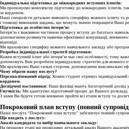
Індивідуальна підготовка до міжнародних вступних іспитів:
Ми пропонуємо комплексну підготовку до міжнародних іспитів, та
за кордоном.
Наші спеціалісти детально вивчають специфіку кожного іспиту та 
і тонкощі виконання завдань, що можуть значно покращити Ваші ре
Підготовка до особистих інтерв’ю:
Інтерв’ю є важливою частиною процесу вступу до багатьох навчаль
допомагаючи розвинути навички ефективної комунікації, впевненост
відповіді.
Ми враховуємо специфіку кожного навчального закладу або програ
Розробка індивідуальної стратегії підготовки:
Кожен вступний іспит або інтерв’ю має свої особливості, тому важ
допоможуть Вам розробити індивідуальну стратегію для кожного е
Ми враховуємо Ваші сильні сторони, допомагаючи максимально ефе
Чому обрати нашу послугу?
Персоналізований підхід:
Кожен студент отримує індивідуальний пл
кордоном
.
Досвідчені наставники:
Наші фахівці мають багаторічний досвід у
Гнучкість:
Ми адаптуємо підготовчий процес до Вашого розкладу, 
З нами Ви будете готові впевнено пройти всі етапи вступу та досяг
Покроковий план вступу (повний супровід
Наша послуга “Покроковий план вступу” забезпечує повний супрові
Що входить у послугу:
Аналіз кандидата та вибір навчального закладу:
На першому етапі ми проводимо детальний аналіз Вашого академічно