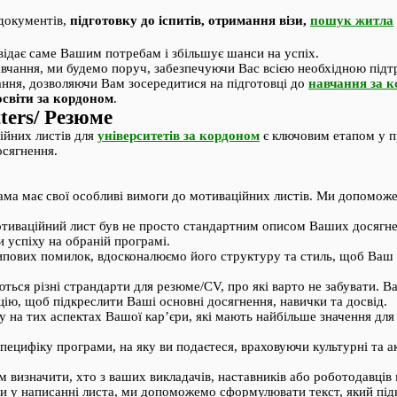
документів,
підготовку до іспитів, отримання візи,
пошук житла
відає саме Вашим потребам і збільшує шанси на успіх.
авчання, ми будемо поруч, забезпечуючи Вас всією необхідною під
ання, дозволяючи Вам зосередитися на підготовці до
навчання за 
освіти за кордоном
.
ters/ Резюме
ійних листів для
університетів за кордоном
є ключовим етапом у пр
осягнення.
ма має свої особливі вимоги до мотиваційних листів. Ми допоможе
ваційний лист був не просто стандартним описом Ваших досягнен
и успіху на обраній програмі.
ипових помилок, вдосконалюємо його структуру та стиль, щоб Ваш 
ться різні страндарти для резюме/CV, про які варто не забувати. В
, щоб підкреслити Ваші основні досягнення, навички та досвід.
на тих аспектах Вашої кар’єри, які мають найбільше значення для
цифіку програми, на яку ви подаєтеся, враховуючи культурні та ак
изначити, хто з ваших викладачів, наставників або роботодавців 
 написанні листа, ми допоможемо сформулювати текст, який підкр