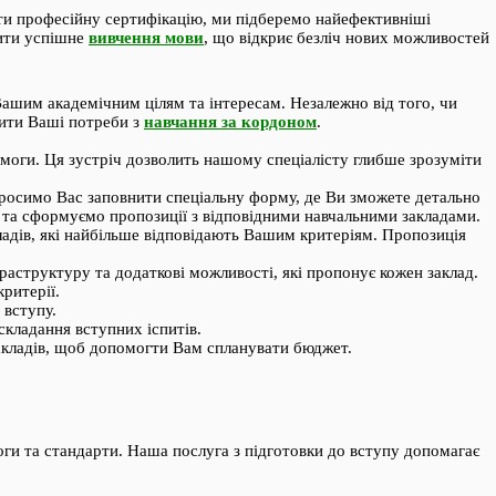
ати професійну сертифікацію, ми підберемо найефективніші
чити успішне
вивчення мови
, що відкриє безліч нових можливостей
Вашим академічним цілям та інтересам. Незалежно від того, чи
нити Ваші потреби з
навчання за кордоном
.
имоги. Ця зустріч дозволить нашому спеціалісту глибше зрозуміти
просимо Вас заповнити спеціальну форму, де Ви зможете детально
ю та сформуємо пропозиції з відповідними навчальними закладами.
адів, які найбільше відповідають Вашим критеріям. Пропозиція
аструктуру та додаткові можливості, які пропонує кожен заклад.
ритерії.
 вступу.
складання вступних іспитів.
акладів, щоб допомогти Вам спланувати бюджет.
ги та стандарти. Наша послуга з підготовки до вступу допомагає