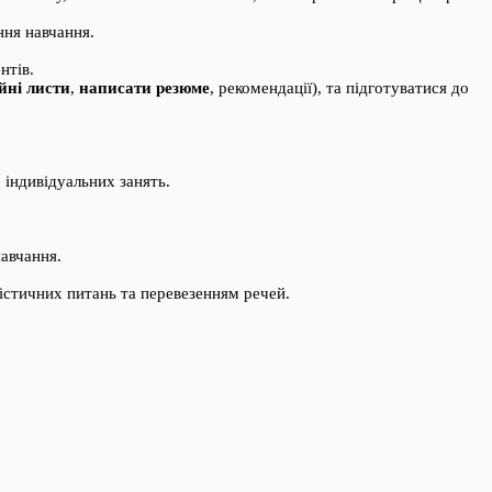
ння навчання.
нтів.
йні листи
,
написати резюме
, рекомендації), та підготуватися до
о індивідуальних занять.
авчання.
істичних питань та перевезенням речей.