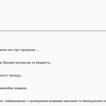
жемо все про програму ...
є Вашим інтересам та бюджету...
ного закладу...
дзвичайно важкою.
оном. співпрацюємо з провідними мовними школами та викладачами по