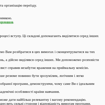
та організацію переїзду.
тримкою.
кордоном
.
оцесі вступу. Ці складові допомагають виділитися серед інших
мо Вам розібратися в цих вимогах і сконцентруватися на тих
ь, а дійсно виділявся серед інших. Ми допоможемо розповісти
лист справив незабутнє враження на приймальну комісію.
аше резюме повинно бути зрозумілим, логічним і легко
 обраної програми, демонструючи, чому саме Ви є ідеальним
адемічні особливості країни навчання.
може дати найбільш релевантну і вагому рекомендацію.
еслить сильні сторони і відповідність вимогам програми.