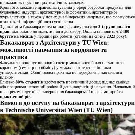
прикладних наук і вищих технічних закладах.
Крім того, можливе працевлаштування у сфері розробки продуктів для
будівельної індустрії, архітектурної інформатики, архітектурної
журналістики, а також у нових дизайнерських напрямах, що формуються
в контексті інформаційного суспільства.
З дипломом бакалавра випускники зараховуються до
3-ї групи оплати
праці
відповідно до колективного договору. Оплата становить
€ 2 180
брутто на місяць
у перший рік роботи (станом на січень 2023 року).
Бакалаврат з Архітектури у TU Wien:
можливості навчання за кордоном та
практика
Факультет пропонує широкий спектр можливостей для навчання за
кордоном (семестр по обміну) у межах партнерств з іншими
університетами. Обов’язкова практика не передбачена навчальним
планом.
Близько
80% студентів
здобувають практичний досвід під час канікул
або працюючи неповний робочий день наприкінці навчання. Навчальний
план рекомендує після завершення бакалаврської програми пройти
практичний рік
.
Вимоги до вступу на бакалаврат з архітектури
в Technische Universität Wien (TU Wien)