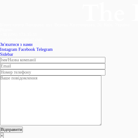
Бізнес-центр Панорама, вул. Велика Житомирська, 20, Київ, Україна
Відень
+38 (096) 173-35-31
studyroadss@gmail.com
Зв'язатися з нами
Instagram
Facebook
Telegram
Sidebar
×