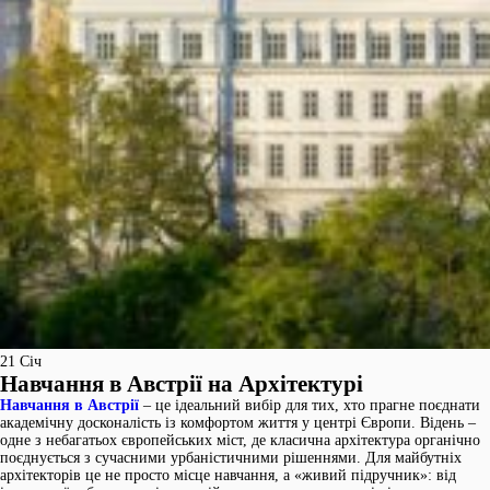
21
Січ
Навчання в Австрії на Архітектурі
Навчання в Австрії
– це ідеальний вибір для тих, хто прагне поєднати
академічну досконалість із комфортом життя у центрі Європи. Відень –
одне з небагатьох європейських міст, де класична архітектура органічно
поєднується з сучасними урбаністичними рішеннями. Для майбутніх
архітекторів це не просто місце навчання, а «живий підручник»: від