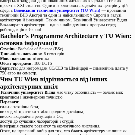
імперської забудови до інноваційних житлових кварталів і сталих
проєктів XXI століття. Одним із ключових академічних центрів у цій
сфері є
Віденський технічний університет (TU Wien)
— провідний
технічний ВНЗ Австрії та один із найсильніших у Європі в галузі
архітектури й інженерії. Таким чином, Технічний Університет Відня
Бакалаврат з архітектури – одна з найвідоміших програм серед
роботодавців в Європі.
Bachelor’s Programme Architecture у TU Wien:
основна інформація
Ступінь:
Bachelor of Science (BSc)
Тривалість навчання:
6 семестрів
Мова навчання:
німецька
Обсяг програми:
180 ECTS
Вартість:
для негромадян ЄС/ЄЕЗ та Швейцарії – символічна плата у
750 євро на семестр.
Чим TU Wien відрізняється від інших
архітектурних шкіл
Технічний університет Відня
має чітку особливість — баланс між
креативом і інженерною точністю.
Переваги:
сильна технічна база;
викладачі-практики з міжнародним досвідом;
висока академічна репутація в ЄС;
доступ до сучасних лабораторій і студій;
інтеграція сталого розвитку та екологічного мислення.
Отже, це ідеальний вибір для тих, хто бачить архітектуру не лише як