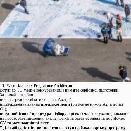
TU Wien Bachelors Programme Architecture
Вступ до TU Wien є конкурентним і вимагає серйозної підготовки.
Зазвичай потрібно:
повна середня освіта, визнана в Австрії;
підтвердження знання
німецької мови
(рівень не нижче А2, а потім
C1);
вступний іспит / процедура відбору
, що включає: тестування, завдання
на просторове мислення, аналіз логіки та базових знань та портфоліо.
CV та мотиваційний лист
.
* Для абітурієнтів, які планують вступ на бакалаврську програму