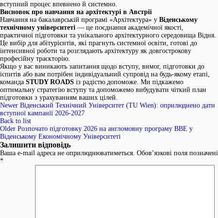
вступний процес впевнено й системно.
Висновок про навчання на архітектурі в Австрії
Навчання на бакалаврській програмі «Архітектура» у
Віденському
технічному університеті
— це поєднання академічної якості,
практичної підготовки та унікального архітектурного середовища Відня.
Це вибір для абітурієнтів, які прагнуть системної освіти, готові до
інтенсивної роботи та розглядають архітектуру як довгострокову
професійну траєкторію.
Якщо у вас виникають запитання щодо вступу, вимог, підготовки до
іспитів або вам потрібен індивідуальний супровід на будь-якому етапі,
команда
STUDY ROADS
із радістю допоможе. Ми підкажемо
оптимальну стратегію вступу та допоможемо вибудувати чіткий план
підготовки з урахуванням ваших цілей.
Newer
Віденський Технічний Університет (TU Wien): оприлюднено дати
вступної кампанії 2026-2027
Back to list
Older
Розпочато підготовку 2026 на англомовну програму BBE у
Віденському Економічному Університеті
Залишити відповідь
Ваша e-mail адреса не оприлюднюватиметься.
Обов’язкові поля позначені
*