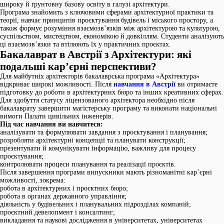
широку й ґрунтовну базову освіту в галузі архітектури.
Програма знайомить з ключовими сферами архітектурної практики та
теорії, навчає принципів проєктування будівель і міського простору, а
також формує розуміння взаємозв’язків між архітектурою та культурою,
суспільством, мистецтвом, економікою й довкіллям. Студенти аналізують
ці взаємозв’язки та втілюють їх у практичних проєктах.
Бакалаврат в Австрії з Архітектури: які
подальші кар’єрні перспективи?
Для майбутніх архітекторів бакалаврська програма «Архітектура»
відкриває широкі можливості. Після
навчання в Австрії
ви отримаєте
підготовку до роботи в архітектурних бюро та інших креативних сферах.
Для здобуття статусу ліцензованого архітектора необхідно після
бакалаврату завершити магістерську програму та виконати національні
вимоги Палати цивільних інженерів.
Під час навчання ви навчитеся:
аналізувати та формулювати завдання з проєктування і планування;
розробляти архітектурні концепції та планувати конструкції;
презентувати й комунікувати інформацію, важливу для процесу
проєктування;
контролювати процеси планування та реалізації проєктів.
Після завершення програми випускники мають різноманітні кар’єрні
можливості, зокрема:
робота в архітектурних і проєктних бюро;
робота в органах державного управління;
діяльність у будівельних і планувальних підрозділах компаній;
проєктний девелопмент і консалтинг;
викладання та наукові дослідження в університетах, університетах