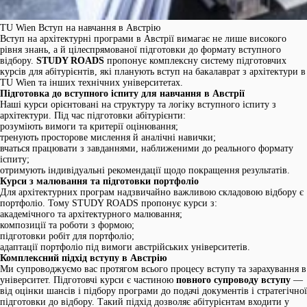
TU Wien Вступ на навчання в Австрію
Вступ на архітектурні програми в Австрії вимагає не лише високого
рівня знань, а й цілеспрямованої підготовки до формату вступного
відбору.
STUDY ROADS
пропонує комплексну систему підготовчих
курсів для абітурієнтів, які планують вступ на бакалаврат з архітектури в
TU Wien та інших технічних університетах.
Підготовка до вступного іспиту для навчання в Австрії
Наші курси орієнтовані на структуру та логіку вступного іспиту з
архітектури. Під час підготовки абітурієнти:
розуміють вимоги та критерії оцінювання;
тренують просторове мислення й аналічні навички;
вчаться працювати з завданнями, наближеними до реального формату
іспиту;
отримують індивідуальні рекомендації щодо покращення результатів.
Курси з малювання та підготовки портфоліо
Для архітектурних програм надзвичайно важливою складовою відбору є
портфоліо. Тому STUDY ROADS пропонує курси з:
академічного та архітектурного малювання;
композиції та роботи з формою;
підготовки робіт для портфоліо;
адаптації портфоліо під вимоги австрійських університетів.
Комплексний підхід вступу в Австрію
Ми супроводжуємо вас протягом всього процесу вступу та зарахування в
університет. Підготовчі курси є частиною
повного супроводу вступу
—
від оцінки шансів і підбору програми до подачі документів і стратегічної
підготовки до відбору. Такий підхід дозволяє абітурієнтам входити у