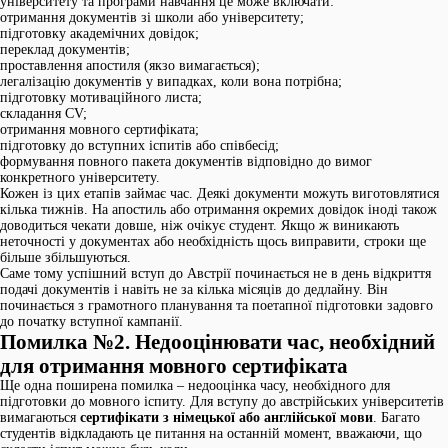
університету та програми навчання це може включати:
отримання документів зі школи або університету;
підготовку академічних довідок;
переклад документів;
проставлення апостиля (якзо вимагається);
легалізацію документів у випадках, коли вона потрібна;
підготовку мотиваційного листа;
складання CV;
отримання мовного сертифіката;
підготовку до вступних іспитів або співбесід;
формування повного пакета документів відповідно до вимог
конкретного університету.
Кожен із цих етапів займає час. Деякі документи можуть виготовлятися
кілька тижнів. На апостиль або отримання окремих довідок іноді також
доводиться чекати довше, ніж очікує студент. Якщо ж виникають
неточності у документах або необхідність щось виправити, строки ще
більше збільшуються.
Саме тому успішний вступ до Австрії починається не в день відкриття
подачі документів і навіть не за кілька місяців до дедлайну. Він
починається з грамотного планування та поетапної підготовки задовго
до початку вступної кампанії.
Помилка №2. Недооцінювати час, необхідний
для отримання мовного сертифіката
Ще одна поширена помилка – недооцінка часу, необхідного для
підготовки до мовного іспиту. Для вступу до австрійських університетів
вимагаються
сертифікати з німецької або англійської мови
. Багато
студентів відкладають це питання на останній момент, вважаючи, що