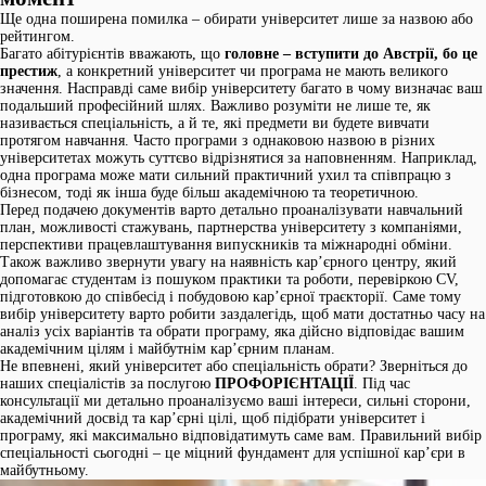
Ще одна поширена помилка – обирати університет лише за назвою або
рейтингом.
Багато абітурієнтів вважають, що
головне – вступити до Австрії, бо це
престиж
, а конкретний університет чи програма не мають великого
значення. Насправді саме вибір університету багато в чому визначає ваш
подальший професійний шлях. Важливо розуміти не лише те, як
називається спеціальність, а й те, які предмети ви будете вивчати
протягом навчання. Часто програми з однаковою назвою в різних
університетах можуть суттєво відрізнятися за наповненням. Наприклад,
одна програма може мати сильний практичний ухил та співпрацю з
бізнесом, тоді як інша буде більш академічною та теоретичною.
Перед подачею документів варто детально проаналізувати навчальний
план, можливості стажувань, партнерства університету з компаніями,
перспективи працевлаштування випускників та міжнародні обміни.
Також важливо звернути увагу на наявність кар’єрного центру, який
допомагає студентам із пошуком практики та роботи, перевіркою CV,
підготовкою до співбесід і побудовою кар’єрної траєкторії. Саме тому
вибір університету варто робити заздалегідь, щоб мати достатньо часу на
аналіз усіх варіантів та обрати програму, яка дійсно відповідає вашим
академічним цілям і майбутнім кар’єрним планам.
Не впевнені, який університет або спеціальність обрати? Зверніться до
наших спеціалістів за послугою
ПРОФОРІЄНТАЦІЇ
. Під час
консультації ми детально проаналізуємо ваші інтереси, сильні сторони,
академічний досвід та кар’єрні цілі, щоб підібрати університет і
програму, які максимально відповідатимуть саме вам. Правильний вибір
спеціальності сьогодні – це міцний фундамент для успішної кар’єри в
майбутньому.