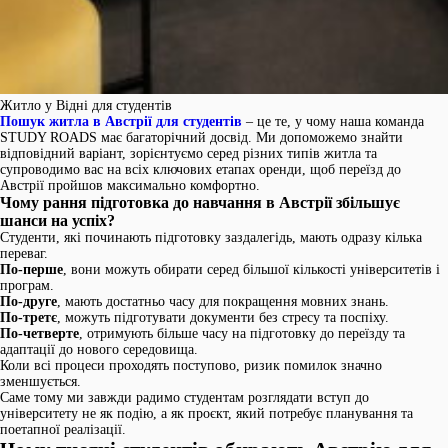
Житло у Відні для студентів
Пошук житла в Австрії для студентів
– це те, у чому наша команда
STUDY ROADS має багаторічний досвід. Ми допоможемо знайти
відповідний варіант, зорієнтуємо серед різних типів житла та
супроводимо вас на всіх ключових етапах оренди, щоб переїзд до
Австрії пройшов максимально комфортно.
Чому рання підготовка до навчання в Австрії збільшує
шанси на успіх?
Студенти, які починають підготовку заздалегідь, мають одразу кілька
переваг.
По-перше
, вони можуть обирати серед більшої кількості університетів і
програм.
По-друге
, мають достатньо часу для покращення мовних знань.
По-третє
, можуть підготувати документи без стресу та поспіху.
По-четверте
, отримують більше часу на підготовку до переїзду та
адаптації до нового середовища.
Коли всі процеси проходять поступово, ризик помилок значно
зменшується.
Саме тому ми завжди радимо студентам розглядати вступ до
університету не як подію, а як проєкт, який потребує планування та
поетапної реалізації.