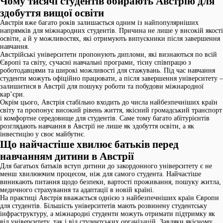
Чому тисячі студентів обирають Австрію для
здобуття вищої освіти
Австрія вже багато років залишається одним із найпопулярніших
напрямків для міжнародних студентів. Причина не лише у високій якості
освіти, а й у можливостях, які отримують випускники після завершення
навчання.
Австрійські університети пропонують дипломи, які визнаються по всій
Європі та світу, сучасні навчальні програми, тісну співпрацю з
роботодавцями та широкі можливості для стажувань. Під час навчання
студенти можуть офіційно працювати, а після завершення університету –
залишитися в Австрії для пошуку роботи та побудови міжнародної
кар’єри.
Окрім цього, Австрія стабільно входить до числа найбезпечніших країн
світу та пропонує високий рівень життя, якісний громадський транспорт
і комфортне середовище для студентів. Саме тому багато абітурієнтів
розглядають навчання в Австрії не лише як здобуття освіти, а як
інвестицію у своє майбутнє.
Що найчастіше хвилює батьків перед
навчанням дитини в Австрії
Для багатьох батьків вступ дитини до закордонного університету є не
менш хвилюючим процесом, ніж для самого студента. Найчастіше
виникають питання щодо безпеки, вартості проживання, пошуку житла,
медичного страхування та адаптації в новій країні.
На практиці Австрія вважається однією з найбезпечніших країн Європи
для студентів. Більшість університетів мають розвинену студентську
інфраструктуру, а міжнародні студенти можуть отримати підтримку як
від університету, так і від студентських організацій. Завдяки якісному