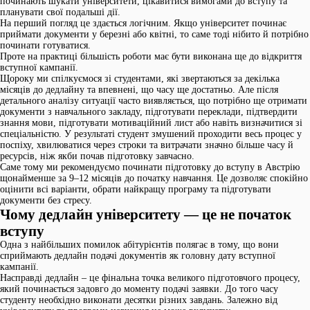
починають шукати університети, цікавитися вимогами до вступу та
планувати свої подальші дії.
На перший погляд це здається логічним. Якщо університет починає
приймати документи у березні або квітні, то саме тоді нібито й потрібно
починати готуватися.
Проте на практиці більшість роботи має бути виконана ще до відкриття
вступної кампанії.
Щороку ми спілкуємося зі студентами, які звертаються за декілька
місяців до дедлайну та впевнені, що часу ще достатньо. Але після
детального аналізу ситуації часто виявляється, що потрібно ще отримати
документи з навчального закладу, підготувати переклади, підтвердити
знання мови, підготувати мотиваційний лист або навіть визначитися зі
спеціальністю. У результаті студент змушений проходити весь процес у
поспіху, хвилюватися через строки та витрачати значно більше часу й
ресурсів, ніж якби почав підготовку завчасно.
Саме тому ми рекомендуємо починати підготовку до вступу в Австрію
щонайменше за 9–12 місяців до початку навчання. Це дозволяє спокійно
оцінити всі варіанти, обрати найкращу програму та підготувати
документи без стресу.
Чому дедлайн університету — це не початок
вступу
Одна з найбільших помилок абітурієнтів полягає в тому, що вони
сприймають дедлайн подачі документів як головну дату вступної
кампанії.
Насправді дедлайн – це фінальна точка великого підготовчого процесу,
який починається задовго до моменту подачі заявки. До того часу
студенту необхідно виконати десятки різних завдань. Залежно від