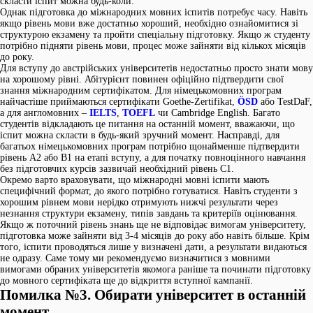
скласти іспит можна будь-коли.
Однак підготовка до міжнародних мовних іспитів потребує часу. Навіть
якщо рівень мови вже достатньо хороший, необхідно ознайомитися зі
структурою екзамену та пройти спеціальну підготовку. Якщо ж студенту
потрібно підняти рівень мови, процес може зайняти від кількох місяців
до року.
Для вступу до австрійських університетів недостатньо просто знати мову
на хорошому рівні. Абітурієнт повинен офіційно підтвердити свої
знання міжнародним сертифікатом. Для німецькомовних програм
найчастіше приймаються сертифікати Goethe-Zertifikat,
ÖSD
або TestDaF,
а для англомовних –
IELTS
,
TOEFL
чи Cambridge English. Багато
студентів відкладають це питання на останній момент, вважаючи, що
іспит можна скласти в будь-який зручний момент. Насправді, для
багатьох німецькомовних програм потрібно щонайменше підтвердити
рівень А2 або В1 на етапі вступу, а для початку повноцінного навчання
без підготовчих курсів зазвичай необхідний рівень С1.
Окремо варто враховувати, що міжнародні мовні іспити мають
специфічний формат, до якого потрібно готуватися. Навіть студенти з
хорошим рівнем мови нерідко отримують нижчі результати через
незнання структури екзамену, типів завдань та критеріїв оцінювання.
Якщо ж поточний рівень знань ще не відповідає вимогам університету,
підготовка може зайняти від 3-4 місяців до року або навіть більше. Крім
того, іспити проводяться лише у визначені дати, а результати видаються
не одразу. Саме тому ми рекомендуємо визначитися з мовними
вимогами обраних університетів якомога раніше та починати підготовку
до мовного сертифіката ще до відкриття вступної кампанії.
Помилка №3. Обирати університет в останній
момент