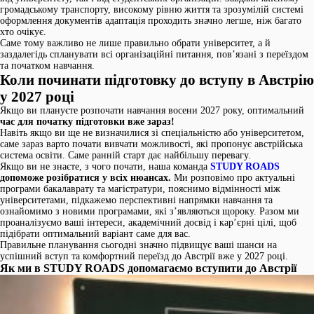
громадському транспорту, високому рівню життя та зрозумілій системі
оформлення документів адаптація проходить значно легше, ніж багато
хто очікує.
Саме тому важливо не лише правильно обрати університет, а й
заздалегідь спланувати всі організаційні питання, пов’язані з переїздом
та початком навчання.
Коли починати підготовку до вступу в Австрію
у 2027 році
Якщо ви плануєте розпочати навчання восени 2027 року, оптимальний
час для початку підготовки вже зараз!
Навіть якщо ви ще не визначилися зі спеціальністю або університетом,
саме зараз варто почати вивчати можливості, які пропонує австрійська
система освіти. Саме ранній старт дає найбільшу перевагу.
Якщо ви не знаєте, з чого почати, наша команда
STUDY ROADS
допоможе розібратися у всіх нюансах.
Ми розповімо про актуальні
програми бакалаврату та магістратури, пояснимо відмінності між
університетами, підкажемо перспективні напрямки навчання та
ознайомимо з новими програмами, які з’являються щороку. Разом ми
проаналізуємо ваші інтереси, академічний досвід і кар’єрні цілі, щоб
підібрати оптимальний варіант саме для вас.
Правильне планування сьогодні значно підвищує ваші шанси на
успішний вступ та комфортний переїзд до Австрії вже у 2027 році.
Як ми в STUDY ROADS допомагаємо вступити до Австрії