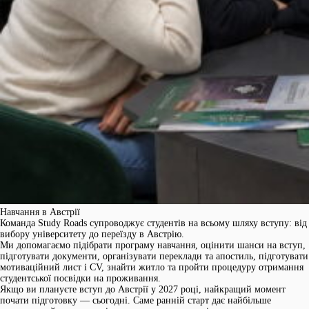
Навчання в Австрії
Команда Study Roads супроводжує студентів на всьому шляху вступу: від
вибору університету до переїзду в Австрію.
Ми допомагаємо підібрати програму навчання, оцінити шанси на вступ,
підготувати документи, організувати переклади та апостиль, підготувати
мотиваційний лист і CV, знайти житло та пройти процедуру отримання
студентської посвідки на проживання.
Якщо ви плануєте вступ до Австрії у 2027 році, найкращий момент
почати підготовку — сьогодні. Саме ранній старт дає найбільше