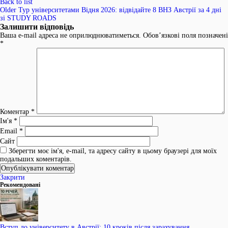
Back to list
Older
Тур університетами Відня 2026: відвідайте 8 ВНЗ Австрії за 4 дні
зі STUDY ROADS
Залишити відповідь
Ваша e-mail адреса не оприлюднюватиметься.
Обов’язкові поля позначені
*
Коментар
*
Ім'я
*
Email
*
Сайт
Зберегти моє ім'я, e-mail, та адресу сайту в цьому браузері для моїх
подальших коментарів.
Закрити
Рекомендовані
Вступ до університету в Австрії: 10 кроків після зарахування