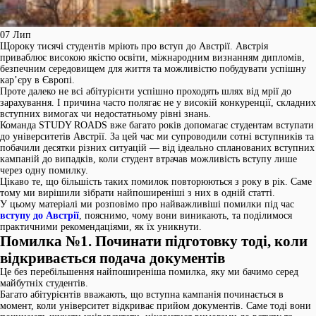
07
Лип
Щороку тисячі студентів мріють про вступ до Австрії. Австрія
приваблює високою якістю освіти, міжнародним визнанням дипломів,
безпечним середовищем для життя та можливістю побудувати успішну
кар’єру в Європі.
Проте далеко не всі абітурієнти успішно проходять шлях від мрії до
зарахування. І причина часто полягає не у високій конкуренції, складних
вступних вимогах чи недостатньому рівні знань.
Команда STUDY ROADS вже багато років допомагає студентам вступати
до університетів Австрії. За цей час ми супроводили сотні вступників та
побачили десятки різних ситуацій — від ідеально спланованих вступних
кампаній до випадків, коли студент втрачав можливість вступу лише
через одну помилку.
Цікаво те, що більшість таких помилок повторюються з року в рік. Саме
тому ми вирішили зібрати найпоширеніші з них в одній статті.
У цьому матеріалі ми розповімо про найважливіші помилки під час
вступу до Австрії
, пояснимо, чому вони виникають, та поділимося
практичними рекомендаціями, як їх уникнути.
Помилка №1. Починати підготовку тоді, коли
відкривається подача документів
Це без перебільшення найпоширеніша помилка, яку ми бачимо серед
майбутніх студентів.
Багато абітурієнтів вважають, що вступна кампанія починається в
момент, коли університет відкриває прийом документів. Саме тоді вони