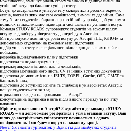
можливостей, зменшує рівень стресу та значно підвищує шанси на
успішний вступ до бажаного університету.
Вступ до австрійського університету складається з десятків окремих
етапів, кожен із яких має свої особливості, вимоги та дедлайни. Саме
тому багато студентів обирають професійний супровід, щоб уникнути
помилок та максимально підвищити свої шанси на успішний вступ.
Команда STUDY ROADS супроводжує студентів на всьому шляху
вступу: від вибору університету до переїзду в Австрію.
Ми пропонуємо повний супровід вступу до Австрії «ПІД КЛЮЧ» та
допомагаємо студентам на кожному етапі підготовки:
підбір університету та спеціальності відповідно до ваших цілей та
побажань;
розробка індивідуального плану підготовки;
підготовка та подача документів;
переклад документів, апостиль та легалізація;
підготовка мотиваційного листа, CV та інших вступних документів;
підготовка до мовних іспитів IELTS, TOEFL, Goethe, ÖSD, GMAT та
багатьох інших;
підготовка до вступних іспитів та співбесід в університетах Австрії;
пошук студентського житла;
отримання посвідки на проживання в Австрії;
консультаційна підтримка навіть після вашого переїзду та початку
навчання.
Мрієте про навчання в Австрії? Звертайтеся до команди STUDY
ROADS – ми допоможемо розібратися з усіма етапами вступу. Ваш
шлях до австрійського університету починається з одного
повідомлення. І ми будемо поруч на кожному кроці.
Newer
Як знайти гуртожиток у Відні: гід для майбутніх студентів