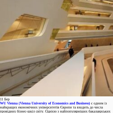
11
Бер
WU Vienna (Vienna University of Economics and Business)
є одним із
найкращих економічних університетів Європи та входить до числа
провідних бізнес-шкіл світу. Однією з найпопулярніших бакалаврських