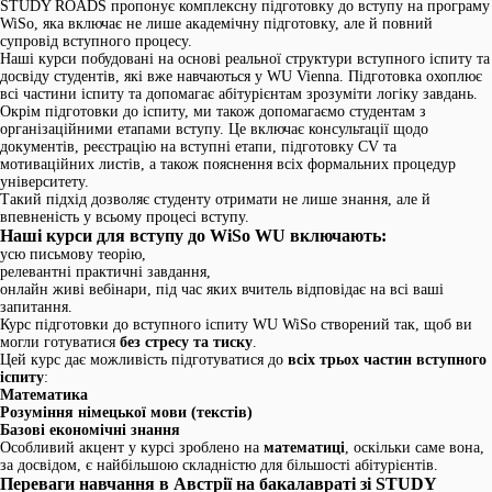
STUDY ROADS пропонує комплексну підготовку до вступу на програму
WiSo, яка включає не лише академічну підготовку, але й повний
супровід вступного процесу.
Наші курси побудовані на основі реальної структури вступного іспиту та
досвіду студентів, які вже навчаються у WU Vienna. Підготовка охоплює
всі частини іспиту та допомагає абітурієнтам зрозуміти логіку завдань.
Окрім підготовки до іспиту, ми також допомагаємо студентам з
організаційними етапами вступу. Це включає консультації щодо
документів, реєстрацію на вступні етапи, підготовку CV та
мотиваційних листів, а також пояснення всіх формальних процедур
університету.
Такий підхід дозволяє студенту отримати не лише знання, але й
впевненість у всьому процесі вступу.
Наші курси для вступу до WiSo WU включають:
усю письмову теорію,
релевантні практичні завдання,
онлайн живі вебінари, під час яких вчитель відповідає на всі ваші
запитання.
Курс підготовки до вступного іспиту WU WiSo створений так, щоб ви
могли готуватися
без стресу та тиску
.
Цей курс дає можливість підготуватися до
всіх трьох частин вступного
іспиту
:
Математика
Розуміння німецької мови (текстів)
Базові економічні знання
Особливий акцент у курсі зроблено на
математиці
, оскільки саме вона,
за досвідом, є найбільшою складністю для більшості абітурієнтів.
Переваги навчання в Австрії на бакалавраті зі STUDY