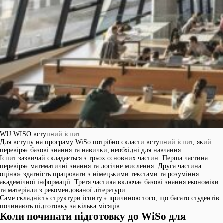
WU WISO вступний іспит
Для вступу на програму WiSo потрібно скласти вступний іспит, який
перевіряє базові знання та навички, необхідні для навчання.
Іспит зазвичай складається з трьох основних частин. Перша частина
перевіряє математичні знання та логічне мислення. Друга частина
оцінює здатність працювати з німецькими текстами та розуміння
академічної інформації. Третя частина включає базові знання економіки
та матеріали з рекомендованої літератури.
Саме складність структури іспиту є причиною того, що багато студентів
починають підготовку за кілька місяців.
Коли починати підготовку до
WiSo
для