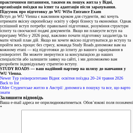
практичними питаннями, такими як пошук житла у Відні,
організація поїздки на іспит та адаптація після зарахування.
Підсумок про підготовку до WU WiSo Entrance Exam
Вступ до WU Vienna є важливим кроком для студентів, які хочуть
отримати якісну європейську освіту у сфері бізнесу та економіки. Однак
успішний вступ потребує правильної підготовки, розуміння структури
іспиту та своєчасної подачі документів. Якщо ви плануєте вступ на
програму WiSo у 2026 році, важливо почати підготовку заздалегідь та
мати чіткий план дій. Якщо ви хочете якісно підготуватися до вступу та
пройти весь процес без стресу, команда Study Roads допоможе вам на
кожному етапі — від підготовки до іспиту до вашого зарахування в
університет. Ви можете звернутися за консультацією до наших
спеціалістів або залишити заявку на сайті, і ми допоможемо вам
розробити індивідуальну стратегію вступу.
STUDY ROADS — ваш надійний партнер на шляху до навчання у
WU Vienna.
Newer
Тур університетами Відня: освітня поїздка 20–24 травня 2026
Back to list
Older
Студентське житло в Австрії: допомога в пошуку та все, що варто
знати
Залишити відповідь
Ваша e-mail адреса не оприлюднюватиметься.
Обов’язкові поля позначені
*