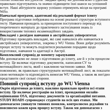
правильно підготуватись та значно підвищити їхні шанси на успішний
вступ. Наші абітурієнти щороку успішно отримують місця на програмі
WiSo.
Навчальні програми, адаптовані під реальний формат іспиту
Програма підготовки побудована на основі реальної структури вступного
тесту. Навчання проходить за принципом поступового переходу від
теоретичного матеріалу до практичного застосування знань із
використанням типових екзаменаційних завдань.
Викладачі з досвідом навчання в австрійських університетах
Підготовку проводять викладачі, які самі навчалися або навчаються в
австрійських університетах, зокрема у WU Vienna. Вони добре розуміють
процес вступу та можуть поділитися реальними порадами щодо
підготовки, навчання та адаптації в Австрії.
Комплексний супровід до моменту зарахування
Ми допомагаємо не лише з підготовкою до іспиту, але й з усім процесом
вступу. Це включає підготовку документів, написання CV та
мотиваційного листа, який є важливою частиною заявки. Ми
пояснюємо, як правильно структурувати мотиваційний лист, як показати
свою мотивацію та відповідність вимогам WU Vienna, а також як вигідно
представити свої сильні сторони.
Повний супровід вступу до WU Vienna
Окрім підготовки до іспиту, важливо правильно пройти всі етапи
вступу. Це включає реєстрацію на іспит, проходження онлайн-
оцінювання OSA, підготовку документів та організаційні питання.
STUDY ROADS супроводжує студентів на всіх цих етапах. Ми
допомагаємо уникнути типових помилок, контролюємо дедлайни та
пояснюємо кожен крок процесу вступу. Також ми допомагаємо з