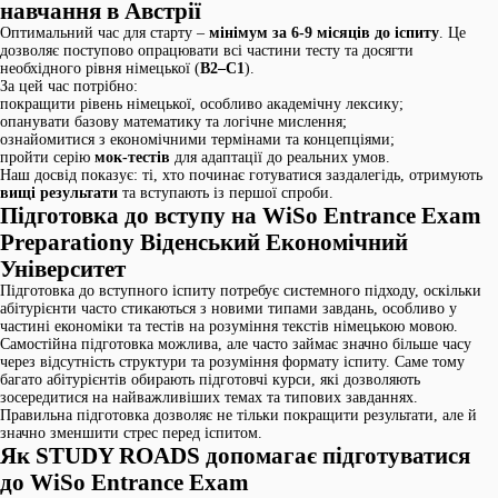
навчання в Австрії
Оптимальний час для старту –
мінімум за 6-9 місяців до іспиту
. Це
дозволяє поступово опрацювати всі частини тесту та досягти
необхідного рівня німецької (
B2–C1
).
За цей час потрібно:
покращити рівень німецької, особливо академічну лексику;
опанувати базову математику та логічне мислення;
ознайомитися з економічними термінами та концепціями;
пройти серію
мок-тестів
для адаптації до реальних умов.
Наш досвід показує: ті, хто починає готуватися заздалегідь, отримують
вищі результати
та вступають із першої спроби.
Підготовка до вступу на WiSo Entrance Exam
Preparationу Віденський Економічний
Університет
Підготовка до вступного іспиту потребує системного підходу, оскільки
абітурієнти часто стикаються з новими типами завдань, особливо у
частині економіки та тестів на розуміння текстів німецькою мовою.
Самостійна підготовка можлива, але часто займає значно більше часу
через відсутність структури та розуміння формату іспиту. Саме тому
багато абітурієнтів обирають підготовчі курси, які дозволяють
зосередитися на найважливіших темах та типових завданнях.
Правильна підготовка дозволяє не тільки покращити результати, але й
значно зменшити стрес перед іспитом.
Як STUDY ROADS допомагає підготуватися
до
WiSo
Entrance Exam