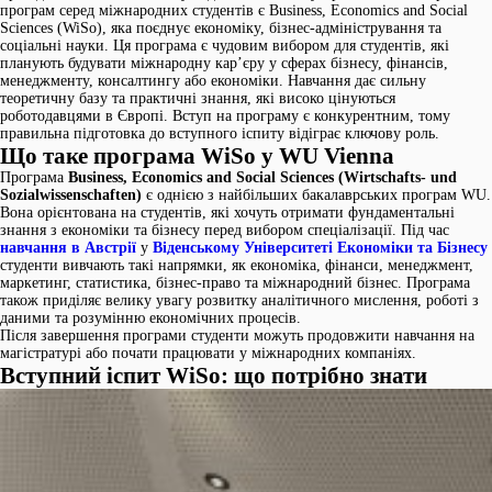
програм серед міжнародних студентів є Business, Economics and Social
Sciences (WiSo), яка поєднує економіку, бізнес-адміністрування та
соціальні науки. Ця програма є чудовим вибором для студентів, які
планують будувати міжнародну кар’єру у сферах бізнесу, фінансів,
менеджменту, консалтингу або економіки. Навчання дає сильну
теоретичну базу та практичні знання, які високо цінуються
роботодавцями в Європі. Вступ на програму є конкурентним, тому
правильна підготовка до вступного іспиту відіграє ключову роль.
Що таке програма WiSo у WU Vienna
Програма
Business, Economics and Social Sciences (Wirtschafts- und
Sozialwissenschaften)
є однією з найбільших бакалаврських програм WU.
Вона орієнтована на студентів, які хочуть отримати фундаментальні
знання з економіки та бізнесу перед вибором спеціалізації. Під час
навчання в Австрії
у
Віденському Університеті Економіки та Бізнесу
студенти вивчають такі напрямки, як економіка, фінанси, менеджмент,
маркетинг, статистика, бізнес-право та міжнародний бізнес. Програма
також приділяє велику увагу розвитку аналітичного мислення, роботі з
даними та розумінню економічних процесів.
Після завершення програми студенти можуть продовжити навчання на
магістратурі або почати працювати у міжнародних компаніях.
Вступний іспит WiSo: що потрібно знати