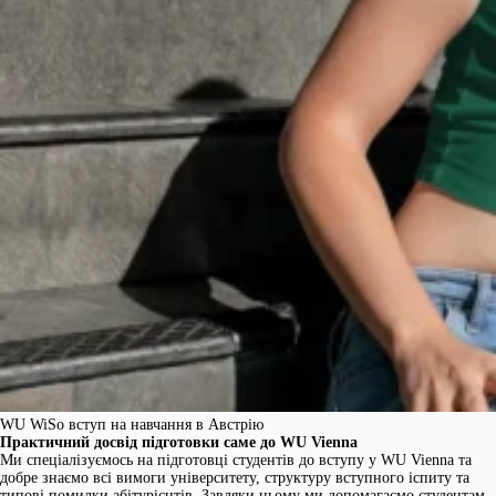
WU WiSo вступ на навчання в Австрію
Практичний досвід підготовки саме до WU Vienna
Ми спеціалізуємось на підготовці студентів до вступу у WU Vienna та
добре знаємо всі вимоги університету, структуру вступного іспиту та
типові помилки абітурієнтів. Завдяки цьому ми допомагаємо студентам