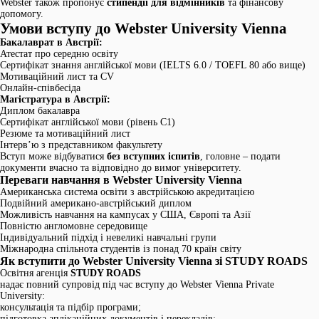
Webster також пропонує
стипендії для відмінників
та фінансову
допомогу.
Умови вступу до Webster University Vienna
Бакалаврат в Австрії:
Атестат про середню освіту
Сертифікат знання англійської мови (IELTS 6.0 / TOEFL 80 або вище)
Мотиваційний лист та CV
Онлайн-співбесіда
Магістратура в Австрії:
Диплом бакалавра
Сертифікат англійської мови (рівень C1)
Резюме та мотиваційний лист
Інтерв’ю з представником факультету
Вступ може відбуватися
без вступних іспитів
, головне – подати
документи вчасно та відповідно до вимог університету.
Переваги навчання в Webster University Vienna
Американська система освіти з австрійською акредитацією
Подвійний американо-австрійський диплом
Можливість навчання на кампусах у США, Європі та Азії
Повністю англомовне середовище
Індивідуальний підхід і невеликі навчальні групи
Міжнародна спільнота студентів із понад 70 країн світу
Як вступити до Webster University Vienna зі STUDY ROADS
Освітня агенція
STUDY ROADS
надає повний супровід під час вступу до Webster Vienna Private
University:
консультація та підбір програми;
підготовка аплікаційних документів і перекладів;