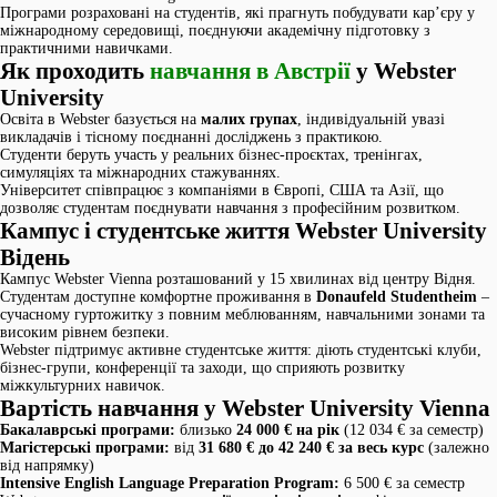
Програми розраховані на студентів, які прагнуть побудувати кар’єру у
міжнародному середовищі, поєднуючи академічну підготовку з
практичними навичками.
Як проходить
навчання в Австрії
у Webster
University
Освіта в Webster базується на
малих групах
, індивідуальній увазі
викладачів і тісному поєднанні досліджень з практикою.
Студенти беруть участь у реальних бізнес-проєктах, тренінгах,
симуляціях та міжнародних стажуваннях.
Університет співпрацює з компаніями в Європі, США та Азії, що
дозволяє студентам поєднувати навчання з професійним розвитком.
Кампус і студентське життя Webster University
Відень
Кампус Webster Vienna розташований у 15 хвилинах від центру Відня.
Студентам доступне комфортне проживання в
Donaufeld Studentheim
–
сучасному гуртожитку з повним меблюванням, навчальними зонами та
високим рівнем безпеки.
Webster підтримує активне студентське життя: діють студентські клуби,
бізнес-групи, конференції та заходи, що сприяють розвитку
міжкультурних навичок.
Вартість навчання у Webster University Vienna
Бакалаврські програми:
близько
24 000 € на рік
(12 034 € за семестр)
Магістерські програми:
від
31 680 € до 42 240 € за весь курс
(залежно
від напрямку)
Intensive English Language Preparation Program:
6 500 € за семестр