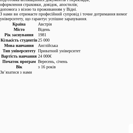
оформлення страховки, довідок, апостилів;
допомога з візою та проживанням у Відні.
З нами ви отримаєте професійний супровід і точне дотримання вимог
університету, що гарантує успішне зарахування.
Країна
Австрія
Місто
Відень
Рік заснування
1981
Кількість студентів
25 000
Мова навчання
Англійська
Тип університету
Приватний університет
Вартість навчання
24 000€
Початок програм
Вересень, січень
Вік
з 16 років
Зв’язатися з нами