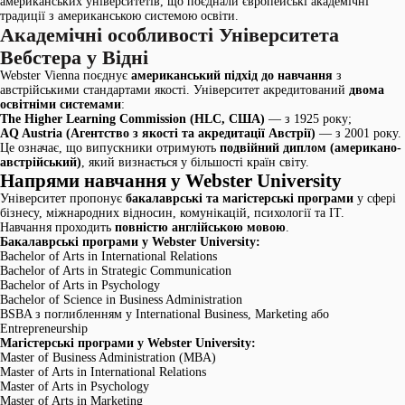
американських університетів, що поєднали європейські академічні
традиції з американською системою освіти.
Академічні особливості Університета
Вебстера у Відні
Webster Vienna поєднує
американський підхід до навчання
з
австрійськими стандартами якості. Університет акредитований
двома
освітніми системами
:
The Higher Learning Commission (HLC, США)
— з 1925 року;
AQ Austria (Агентство з якості та акредитації Австрії)
— з 2001 року.
Це означає, що випускники отримують
подвійний диплом (американо-
австрійський)
, який визнається у більшості країн світу.
Напрями навчання у Webster University
Університет пропонує
бакалаврські та магістерські програми
у сфері
бізнесу, міжнародних відносин, комунікацій, психології та ІТ.
Навчання проходить
повністю англійською мовою
.
Бакалаврські програми у Webster University:
Bachelor of Arts in International Relations
Bachelor of Arts in Strategic Communication
Bachelor of Arts in Psychology
Bachelor of Science in Business Administration
BSBA з поглибленням у International Business, Marketing або
Entrepreneurship
Магістерські програми
у Webster University:
Master of Business Administration (MBA)
Master of Arts in International Relations
Master of Arts in Psychology
Master of Arts in Marketing