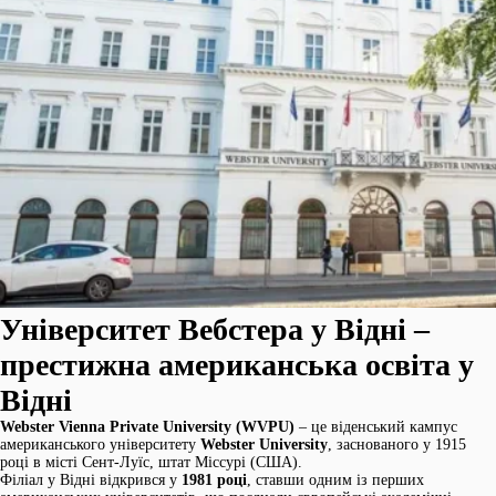
Університет Вебстера у Відні –
престижна американська освіта у
Відні
Webster Vienna Private University (WVPU)
– це віденський кампус
американського університету
Webster University
, заснованого у 1915
році в місті Сент-Луїс, штат Міссурі (США).
Філіал у Відні відкрився у
1981 році
, ставши одним із перших