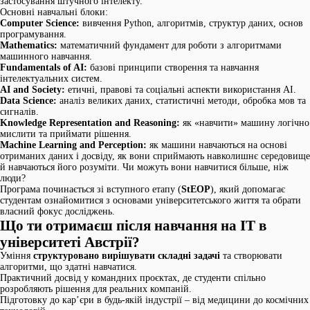
застосування штучного інтелекту.
Основні навчальні блоки:
Computer Science:
вивчення Python, алгоритмів, структур даних, основ
програмування.
Mathematics:
математичний фундамент для роботи з алгоритмами
машинного навчання.
Fundamentals of AI:
базові принципи створення та навчання
інтелектуальних систем.
AI and Society:
етичні, правові та соціальні аспекти використання AI.
Data Science:
аналіз великих даних, статистичні методи, обробка мов та
сигналів.
Knowledge Representation and Reasoning:
як «навчити» машину логічно
мислити та приймати рішення.
Machine Learning and Perception:
як машини навчаються на основі
отриманих даних і досвіду, як вони сприймають навколишнє середовище
й навчаються його розуміти. Чи можуть вони навчитися більше, ніж
люди?
Програма починається зі вступного етапу (
StEOP
), який допомагає
студентам ознайомитися з основами університетського життя та обрати
власний фокус досліджень.
Що ти отримаєш після навчання на IT в
університеті Австрії?
Уміння
структуровано вирішувати складні задачі
та створювати
алгоритми, що здатні навчатися.
Практичний досвід у командних проєктах, де студенти спільно
розробляють рішення для реальних компаній.
Підготовку до кар’єри в будь-якій індустрії – від медицини до космічних