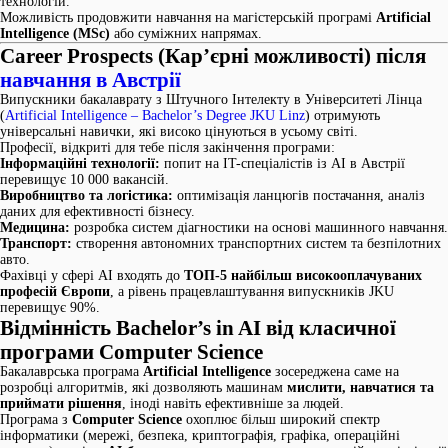
технологій.
Можливість продовжити навчання на магістерській програмі
Artificial
Intelligence (MSc)
або суміжних напрямах.
Career Prospects (Кар’єрні можливості) після
навчання в Австрії
Випускники бакалаврату з Штучного Інтелекту в Університеті Лінца
(
Artificial Intelligence – Bachelor’s Degree JKU Linz
) отримують
універсальні навички, які високо цінуються в усьому світі.
Професії, відкриті для тебе після закінчення програми:
Інформаційні технології:
попит на IT-спеціалістів із AI в Австрії
перевищує 10 000 вакансій.
Виробництво та логістика:
оптимізація ланцюгів постачання, аналіз
даних для ефективності бізнесу.
Медицина:
розробка систем діагностики на основі машинного навчання.
Транспорт:
створення автономних транспортних систем та безпілотних
авто.
Фахівці у сфері AI входять до
ТОП-5 найбільш високооплачуваних
професій Європи
, а рівень працевлаштування випускників JKU
перевищує 90%.
Відмінність Bachelor’s in AI від класичної
програми Computer Science
Бакалаврська програма
Artificial Intelligence
зосереджена саме на
розробці алгоритмів, які дозволяють машинам
мислити, навчатися та
приймати рішення
, іноді навіть ефективніше за людей.
Програма з
Computer Science
охоплює більш широкий спектр
інформатики (мережі, безпека, криптографія, графіка, операційні