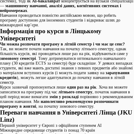
системи), тоді як
AI-бакалаврат
концентрується на вузькій спеціалізації
—
машинному навчанні, аналізі даних, когнітивних системах і
нейромережах
.
Навчання проводиться повністю англійською мовою, що робить
програму доступною для іноземних студентів і відкриває шлях до
міжнародної кар’єри.
Інформація про курси в Лінцькому
Університеті
Чи можна розпочати програму в літній семестр і чи має це сенс?
Так, ви можете почати навчання на початку літнього семестру, однак
більшість курсів, які проводяться лише раз на рік, відбуваються саме у
зимовому семестрі
. Тому дотримуватися оптимального навчального
плану (30 кредитів ECTS за семестр) буде складніше. У деяких випадках
студенти, які вже мають достатні знання з певних предметів або знайомі
з матеріалом вступних курсів (і можуть подати заявку на
зарахування
кредитів
), можуть легше адаптуватися до початку навчання в літній
семестр.
Курси зазвичай пропонуються лише
один раз на рік
. Хоча ви можете
записатися на програму під час
літнього семестру
, початок навчання в
цей період може вимагати
змін у розкладі
порівняно з рекомендованим
планом навчання. Ми
наполегливо рекомендуємо розпочинати
програму в жовтні
, на початку зимового семестру.
Переваги навчання в Університеті Лінца (JKU
Linz)
Перший університет у Європі з офіційним ступенем AI
Міжнародне середовище студентів із понад 70 країн