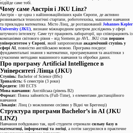
підійде саме тобі.
Чому саме Австрія і JKU Linz?
Австрія – це одна з найінноваційніших країн Європи, де активно
розвиваються технологічні стартапи, робототехніка, машинне навчання
та прикладна математика. Місто Лінц, де розташований
Johannes Kepler
University (JKU)
, визнане міжнародним центром досліджень у сфері
штучного інтелекту. Саме тут працюють лабораторії, що співпрацюють із
компаніями світового рівня – від Siemens до AVL. JKU став
першим
університетом у Європі
, який запропонував
академічний ступінь у
сфері AI
, повністю англійською мовою. Програма поєднує
фундаментальні знання з математики, програмування та аналітики з
сучасними методами машинного навчання та обробки даних.
Про програму Artificial Intelligence в
Університеті Лінца (JKU)
Ступінь:
Bachelor of Science (BSc)
Тривалість:
6 семестрів (3 роки)
Кредити:
180 ECTS
Мова навчання:
Англійська (рівень B2)
Формат:
Повна зайнятість (Full-Time), з елементами дистанційного
навчання
Локація:
Лінц (з можливими сесіями у Відні чи Брегенці)
Структура програми Bachelor’s in AI (JKU
LINZ)
Навчання побудовано так, щоб студенти отримали
сильну базу в
математиці, інформатиці та логіці
, а потім занурилися в практичне