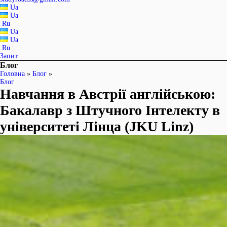
Ua
Ua
Ru
Ua
Ua
Ru
Запит
Блог
Головна
»
Блог
»
Блог
Навчання в Австрії англійською:
Бакалавр з Штучного Інтелекту в
університеті Лінца (JKU Linz)