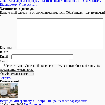
Older
Бакалаврська програма Mathematical Foundations of Data Science у
Віденському Університеті
Залишити відповідь
Ваша e-mail адреса не оприлюднюватиметься.
Обов’язкові поля позначені
*
Коментар
*
Ім'я
*
Email
*
Сайт
Зберегти моє ім'я, e-mail, та адресу сайту в цьому браузері для моїх
подальших коментарів.
Закрити
Рекомендовані
Вступ до університету в Австрії: 10 кроків після зарахування
10 Серпня, 2026
No Comments