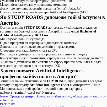
Сучасний кампус із лабораторіями робототехніки
Можливість стажувань у провідних компаніях
Доступ до гнучких форматів навчання (онлайн/офлайн)
Пряма траєкторія до магістратури Artificial Intelligence (MSc)
Як STUDY ROADS допоможе тобі зі вступом в
Австрію
Освітня агенція
STUDY ROADS
допомагає українським студентам
вступити на будь-які програми в Австрії, в тому числі
Bachelor of
Artificial Intelligence у JKU Linz
.
Ми надаємо повний супровід:
Підбір програми та перевірка відповідності вимогам;
Допомога з підготовкою документів і перекладами;
Створення мотиваційного листа та CV;
Реєстрація в університеті та координація вступного процесу;
Консультації щодо проживання, страхування, візи та переїзду до Австрії.
З нашою підтримкою ти зможеш без стресу пройти весь шлях від ідеї
навчання до першого дня на кампусі JKU.
Хочеш вивчати Artificial Intelligence –
професію майбутнього в Австрії?
Запишись на консультацію зі
STUDY ROADS
, щоб дізнатися всі деталі
вступу на програму
Artificial Intelligence (BSc)
в університеті Лінца.
Ми допоможемо тобі зробити перший крок до кар’єри у
найоплачуванішій сфері майбутнього.
Newer
Оренда квартири Відень: як знайти житло, облаштувати квартиру
в Австрії
Back to list