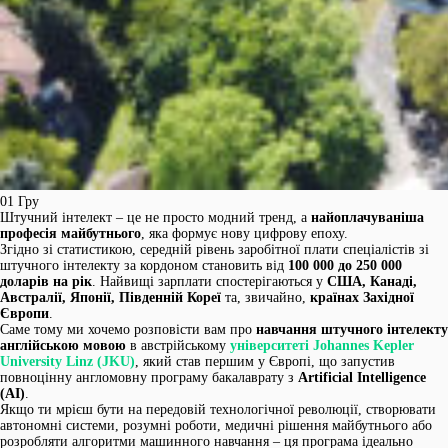
01
Гру
Штучний інтелект – це не просто модний тренд, а
найоплачуваніша
професія майбутнього
, яка формує нову цифрову епоху.
Згідно зі статистикою, середній рівень заробітної плати спеціалістів зі
штучного інтелекту за кордоном становить від
100 000 до 250 000
доларів на рік
. Найвищі зарплати спостерігаються у
США, Канаді,
Австралії, Японії, Південній Кореї
та, звичайно,
країнах Західної
Європи
.
Саме тому ми хочемо розповісти вам про
навчання штучного інтелекту
англійською мовою
в австрійському
університеті Johannes Kepler
University Linz (JKU)
, який став першим у Європі, що запустив
повноцінну англомовну програму бакалаврату з
Artificial Intelligence
(AI)
.
Якщо ти мрієш бути на передовій технологічної революції, створювати
автономні системи, розумні роботи, медичні рішення майбутнього або
розробляти алгоритми машинного навчання – ця програма ідеально