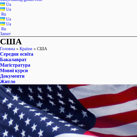
Ua
Ua
Ru
Ua
Ua
Ru
Запит
США
Головна
»
Країни
»
США
Середня освіта
Бакалаврат
Магістратура
Мовні курси
Документи
Житло