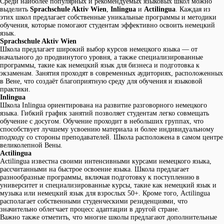
Среди наиболее популярных и рекомендуемых языковых школ можно
выделить
Sprachschule Aktiv Wien
,
Inlingua
и
Actilingua
. Каждая из
этих школ предлагает собственные уникальные программы и методики
обучения, которые помогают студентам эффективно освоить немецкий
язык.
Sprachschule Aktiv Wien
Школа предлагает широкий выбор курсов немецкого языка — от
начального до продвинутого уровня, а также специализированные
программы, такие как немецкий язык для бизнеса и подготовка к
экзаменам. Занятия проходят в современных аудиториях, расположенных
в Вене, что создаёт благоприятную среду для обучения и языковой
практики.
Inlingua
Школа Inlingua ориентирована на развитие разговорного немецкого
языка. Гибкий график занятий позволяет студентам легко совмещать
обучение с досугом. Обучение проходит в небольших группах, что
способствует лучшему усвоению материала и более индивидуальному
подходу со стороны преподавателей. Школа расположена в самом центре
великолепной Вены.
Actilingua
Actilingua известна своими интенсивными курсами немецкого языка,
рассчитанными на быстрое освоение языка. Школа предлагает
разнообразные программы, включая подготовку к поступлению в
университет и специализированные курсы, такие как немецкий язык и
музыка или немецкий язык для взрослых 50+. Кроме того, Actilingua
располагает собственными студенческими резиденциями, что
значительно облегчает процесс адаптации в другой стране.
Важно также отметить, что многие школы предлагают дополнительные