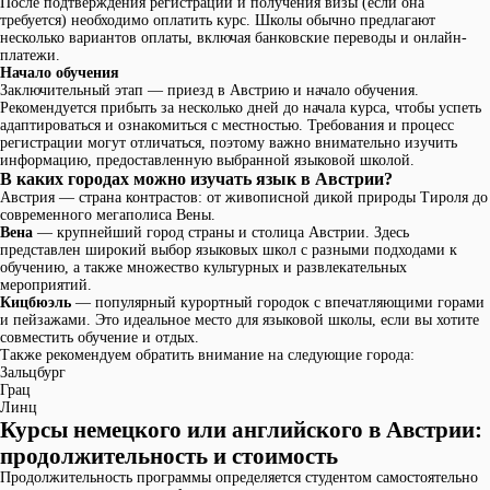
После подтверждения регистрации и получения визы (если она
требуется) необходимо оплатить курс. Школы обычно предлагают
несколько вариантов оплаты, включая банковские переводы и онлайн-
платежи.
Начало обучения
Заключительный этап — приезд в Австрию и начало обучения.
Рекомендуется прибыть за несколько дней до начала курса, чтобы успеть
адаптироваться и ознакомиться с местностью. Требования и процесс
регистрации могут отличаться, поэтому важно внимательно изучить
информацию, предоставленную выбранной языковой школой.
В каких городах можно изучать язык в Австрии?
Австрия — страна контрастов: от живописной дикой природы Тироля до
современного мегаполиса Вены.
Вена
— крупнейший город страны и столица Австрии. Здесь
представлен широкий выбор языковых школ с разными подходами к
обучению, а также множество культурных и развлекательных
мероприятий.
Кицбюэль
— популярный курортный городок с впечатляющими горами
и пейзажами. Это идеальное место для языковой школы, если вы хотите
совместить обучение и отдых.
Также рекомендуем обратить внимание на следующие города:
Зальцбург
Грац
Линц
Курсы немецкого или английского в Австрии:
продолжительность и стоимость
Продолжительность программы определяется студентом самостоятельно