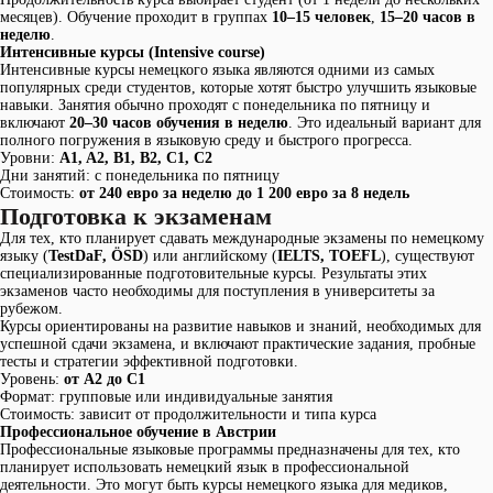
месяцев). Обучение проходит в группах
10–15 человек
,
15–20 часов в
неделю
.
Интенсивные курсы (Intensive course)
Интенсивные курсы немецкого языка являются одними из самых
популярных среди студентов, которые хотят быстро улучшить языковые
навыки. Занятия обычно проходят с понедельника по пятницу и
включают
20–30 часов обучения в неделю
. Это идеальный вариант для
полного погружения в языковую среду и быстрого прогресса.
Уровни:
A1, A2, B1, B2, C1, C2
Дни занятий: с понедельника по пятницу
Стоимость:
от 240 евро за неделю до 1 200 евро за 8 недель
Подготовка к экзаменам
Для тех, кто планирует сдавать международные экзамены по немецкому
языку (
TestDaF, ÖSD
) или английскому (
IELTS, TOEFL
), существуют
специализированные подготовительные курсы. Результаты этих
экзаменов часто необходимы для поступления в университеты за
рубежом.
Курсы ориентированы на развитие навыков и знаний, необходимых для
успешной сдачи экзамена, и включают практические задания, пробные
тесты и стратегии эффективной подготовки.
Уровень:
от A2 до C1
Формат: групповые или индивидуальные занятия
Стоимость: зависит от продолжительности и типа курса
Профессиональное обучение в Австрии
Профессиональные языковые программы предназначены для тех, кто
планирует использовать немецкий язык в профессиональной
деятельности. Это могут быть курсы немецкого языка для медиков,