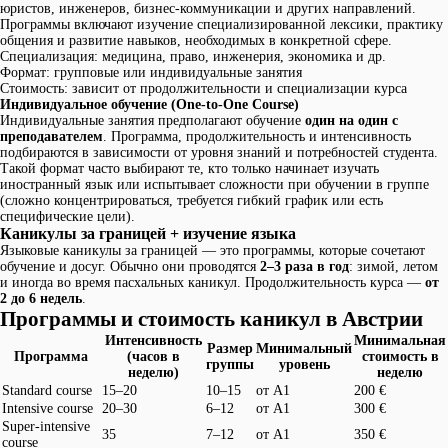
юристов, инженеров, бизнес-коммуникации и других направлений.
Программы включают изучение специализированной лексики, практику
общения и развитие навыков, необходимых в конкретной сфере.
Специализация: медицина, право, инженерия, экономика и др.
Формат: групповые или индивидуальные занятия
Стоимость: зависит от продолжительности и специализации курса
Индивидуальное обучение (One-to-One Course)
Индивидуальные занятия предполагают обучение
один на один с
преподавателем
. Программа, продолжительность и интенсивность
подбираются в зависимости от уровня знаний и потребностей студента.
Такой формат часто выбирают те, кто только начинает изучать
иностранный язык или испытывает сложности при обучении в группе
(сложно концентрироваться, требуется гибкий график или есть
специфические цели).
Каникулы за границей + изучение языка
Языковые каникулы за границей — это программы, которые сочетают
обучение и досуг. Обычно они проводятся
2–3 раза в год
: зимой, летом
и иногда во время пасхальных каникул. Продолжительность курса —
от
2 до 6 недель
.
Программы и стоимость каникул в Австрии
Интенсивность
Минимальная
Размер
Минимальный
Программа
(часов в
стоимость в
группы
уровень
неделю)
неделю
Standard course
15–20
10–15
от A1
200 €
Intensive course
20–30
6–12
от A1
300 €
Super-intensive
35
7–12
от A1
350 €
course