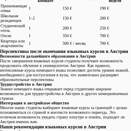
комнате
неделя
Принимающая
1
150 €
190 €
семья
Школьная
1–2
150 €
200 €
резиденция
Студенческий
1
200 €
250 €
отель
Отели
1
350 €
700 €
Квартира или
1
500 € / месяц
700 €
апартаменты
Перспективы после окончания языковых курсов в Австрии
Возможности дальнейшего образования в Австрии
После завершения языковых курсов студенты получают возможность
продолжить обучение в университетах Австрии. Как правило,
интенсивные курсы немецкого языка позволяют достичь уровня знаний,
необходимого для поступления в вузы, что значительно расширяет
образовательные перспективы.
Трудоустройство в Австрии
Знание немецкого языка открывает перед студентами широкие
возможности для трудоустройства в Австрии и других немецкоязычных
странах.
Интеграция в австрийское общество
Многие наши студенты выбирают языковые курсы за границей с целью
познакомиться со страной в контексте возможного переезда. Это
отличная возможность увидеть страну изнутри и понять, подходит ли
Австрия именно вам.
Наши рекомендации языковых курсов в Австрии