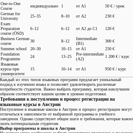
One-to-One
индивидуально
1
от A1
50 € / урок
Course
German for
25–35
8–10
от A2
230 €
University
Exam
Preparation
6–12
6–12
от A2 до C1
120 €
course (ÖSD)
Business German
Intermediate
30
8–12
300 €
course
(B1)
Summer school
20–30
10–15
от A1
250 €
Foundation
Pre-intermediate
24
13–25
1 200 € / курс
Programme
(A2)
Языковые
курсы при
15
10–14
от A1
950 € / курс
университете
Каждый из этих типов языковых программ предлагает уникальный
подход к изучению языка и позволяет удовлетворить различные
потребности студентов. Важно выбрать программу, которая наилучшим
образом соответствует вашим целям и уровню подготовки.
Требования к поступлению и процесс регистрации на
языковые курсы в Австрии
Поступление в языковые школы в Австрии и процесс регистрации могут
отличаться в зависимости от выбранной программы и учебного
заведения. Однако существуют общие шаги и требования, которые важно
знать потенциальным студентам.
Выбор программы и школы в Австрии