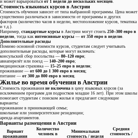
и может варьироваться
от 1 недели до нескольких месяцев
.
Стоимость языковых курсов в Австрии
Стоимость обучения зависит от типа выбранной программы. Цена может
существенно различаться в зависимости от программы и других
факторов (количество часов в неделю, местоположение курсов, тематика
и т.д.).
Например,
стандартные курсы
в Австрии могут стоить
250–300 евро в
неделю
, тогда как
интенсивные курсы
—
от 350 евро в неделю
.
Дополнительные расходы
Помимо основной стоимости курсов, студентам следует учитывать
дополнительные расходы, которые могут включать:
консульский сбор посольства —
80–120 евро
;
авиаперелёт или поезд —
140–200 евро
;
медицинская страховка —
15–25 евро в неделю
;
проживание —
от 600 до 1 300 евро в месяц
;
питание —
от 300 до 800 евро в месяц
.
Жилье во время обучения в Австрии
Стоимость проживания
не включена
в цену языковых курсов (за
исключением программ для подростков младше 16 лет). При этом школы
помогают студентам с поиском жилья и предлагают следующие
варианты:
проживание в принимающей семье;
школьные или университетские резиденции;
аренда апартаментов.
Варианты размещения в Австрии
Количество
Средняя
Вариант
Минимальная
человек в
стоимость /
проживания
стоимость / неделя