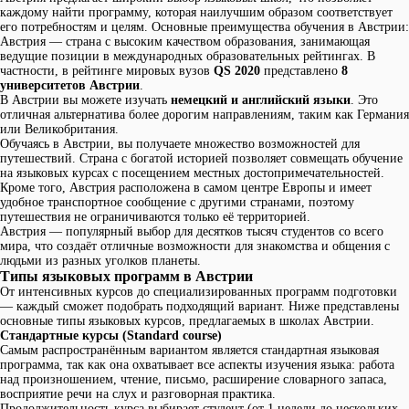
каждому найти программу, которая наилучшим образом соответствует
его потребностям и целям. Основные преимущества обучения в Австрии:
Австрия — страна с высоким качеством образования, занимающая
ведущие позиции в международных образовательных рейтингах. В
частности, в рейтинге мировых вузов
QS 2020
представлено
8
университетов Австрии
.
В Австрии вы можете изучать
немецкий и английский языки
. Это
отличная альтернатива более дорогим направлениям, таким как Германия
или Великобритания.
Обучаясь в Австрии, вы получаете множество возможностей для
путешествий. Страна с богатой историей позволяет совмещать обучение
на языковых курсах с посещением местных достопримечательностей.
Кроме того, Австрия расположена в самом центре Европы и имеет
удобное транспортное сообщение с другими странами, поэтому
путешествия не ограничиваются только её территорией.
Австрия — популярный выбор для десятков тысяч студентов со всего
мира, что создаёт отличные возможности для знакомства и общения с
людьми из разных уголков планеты.
Типы языковых программ в Австрии
От интенсивных курсов до специализированных программ подготовки
— каждый сможет подобрать подходящий вариант. Ниже представлены
основные типы языковых курсов, предлагаемых в школах Австрии.
Стандартные курсы (Standard course)
Самым распространённым вариантом является стандартная языковая
программа, так как она охватывает все аспекты изучения языка: работа
над произношением, чтение, письмо, расширение словарного запаса,
восприятие речи на слух и разговорная практика.
Продолжительность курса выбирает студент (от 1 недели до нескольких