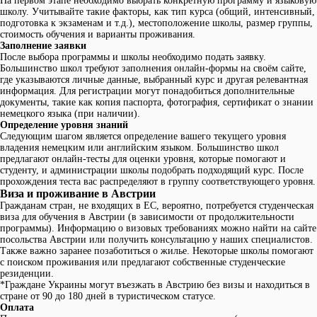
На первом этапе необходимо выбрать конкретную программу и языковую
школу. Учитывайте такие факторы, как тип курса (общий, интенсивный,
подготовка к экзаменам и т.д.), местоположение школы, размер группы,
стоимость обучения и варианты проживания.
Заполнение заявки
После выбора программы и школы необходимо подать заявку.
Большинство школ требуют заполнения онлайн-формы на своём сайте,
где указываются личные данные, выбранный курс и другая релевантная
информация. Для регистрации могут понадобиться дополнительные
документы, такие как копия паспорта, фотография, сертификат о знании
немецкого языка (при наличии).
Определение уровня знаний
Следующим шагом является определение вашего текущего уровня
владения немецким или английским языком. Большинство школ
предлагают онлайн-тесты для оценки уровня, которые помогают и
студенту, и администрации школы подобрать подходящий курс. После
прохождения теста вас распределяют в группу соответствующего уровня.
Виза и проживание в Австрии
Гражданам стран, не входящих в ЕС, вероятно, потребуется студенческая
виза для обучения в Австрии (в зависимости от продолжительности
программы). Информацию о визовых требованиях можно найти на сайте
посольства Австрии или получить консультацию у наших специалистов.
Также важно заранее позаботиться о жилье. Некоторые школы помогают
с поиском проживания или предлагают собственные студенческие
резиденции.
*Граждане Украины могут въезжать в Австрию без визы и находиться в
стране от 90 до 180 дней в туристическом статусе.
Оплата