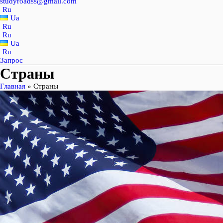
studyroadss@gmail.com
Ru
Ua
Ru
Ru
Ua
Ru
Запрос
Страны
Главная
»
Страны