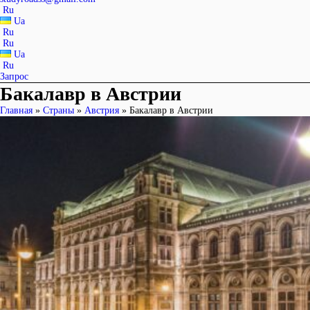
Ru
Ua
Ru
Ru
Ua
Ru
Запрос
Бакалавр в Австрии
Главная
»
Страны
»
Австрия
»
Бакалавр в Австрии