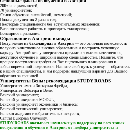
Основные факты об обучении в Австрии
200+ специальностей;
70 университетов;
Языки обучения: английский, немецкий;
Подача документов 2 раза в год;
Некоторые специальности без вступительных экзаменов;
Виза позволяет работать и проходить стажировки;
Всемирное признание.
Образование в Австрии: выводы
Поступление на
бакалавриат в Австрии
— это отличная возможность
получить качественное высшее образование и построить успешную
карьеру. Австрийские университеты предлагают высококачественное,
доступное обучение и широкий выбор специальностей. Помните, что
процесс поступления требует от Вас тщательного планирования и
заблаговременной подготовки. Начните свой путь к успеху — обратитесь
к нашим специалистам, и мы подберём наилучший вариант для Вашего
обучения за границей.
Университеты Вены: рекомендации STUDY ROADS
Университет имени Зигмунда Фрейда;
Университет Вебстера в Вене;
Венский университет;
Венский университет MODUL;
Венский университет экономики и бизнеса;
Венский технический университет;
Венская академия изобразительных искусств;
Central European University.
STUDY ROADS оказывает комплексную поддержку на всех этапах
поступления и обучения в Австрии: от подбора университета и