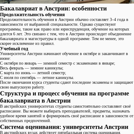
Бакалавриат в Австрии: особенности
Продолжительность обучения
Продолжительность обучения в Австрии обычно составляет 3–4 года в
зависимости от выбранной специальности. Однако существуют
программы, такие как право или юриспруденция, обучение на которых
длится 6 лет. Это связано с тем, что в Австрии происходит объединение
бакалавриата и магистратуры в одной программе. Тем не менее, это
скорее исключение из правил.
Учебный год
Университеты Австрии начинают обучение в октябре и заканчивают в
июне:
С октября по январь — зимний семестр с экзаменами в январе;
Весь февраль — зимние каникулы;
С марта по июнь — летний семестр;
С июля по сентябрь — летние каникулы.
После окончания курса студенты сдают последние экзамены и защищают
свою выпускную работу.
Структура и процесс обучения на программе
бакалавриата в Австрии
В австрийских университетах студенты самостоятельно составляют своё
расписание. Вы можете выбирать преподавателей, предметы, назначать
удобное время занятий и формировать своё расписание в зависимости от
собственных предпочтений.
Система оценивания: университеты Австрии
В австрийских вузах действует пятибалльная система оценивания.